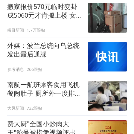
搬家报价570元临时变卦
成5060元才肯搬上楼 女子
傻眼
极目新闻
1.7万跟贴
外媒：波兰总统向乌总统
发出最后通牒
参考消息
266跟贴
南航一航班乘客食用飞机
餐闹肚子 厕所外一度排长
队
大风新闻
732跟贴
费大厨"全国小炒肉大
王"称号被指凭视频评出