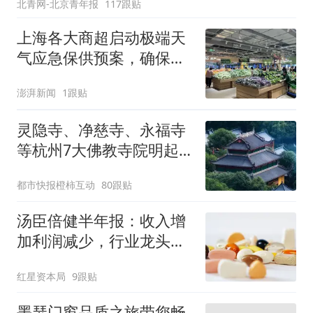
北青网-北京青年报
117跟贴
上海各大商超启动极端天
气应急保供预案，确保物
资充足价格平稳
澎湃新闻
1跟贴
灵隐寺、净慈寺、永福寺
等杭州7大佛教寺院明起
临时关闭，别跑空了
都市快报橙柿互动
80跟贴
汤臣倍健半年报：收入增
加利润减少，行业龙头的
AB面
红星资本局
9跟贴
墨瑟门窗品质之旅带您畅