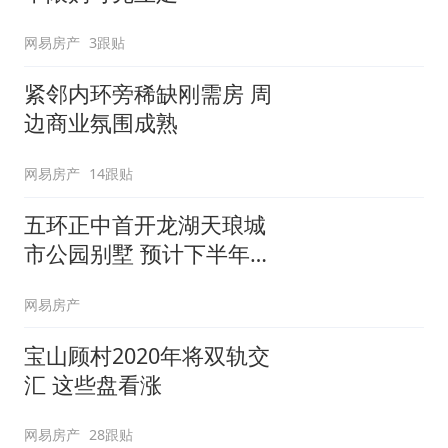
网易房产
3跟贴
紧邻内环旁稀缺刚需房 周
边商业氛围成熟
网易房产
14跟贴
五环正中首开龙湖天琅城
市公园别墅 预计下半年入
市
网易房产
宝山顾村2020年将双轨交
汇 这些盘看涨
网易房产
28跟贴