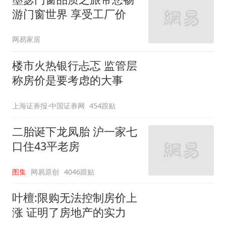
游门窗世界 享受工厂价
网易家居
楼市火热银行忐忑 监管层
称房价是要考虑的大事
上海证券报·中国证券网
454跟贴
二胎诞下龙凤胎 沪一家七
口住43平老房
图集
网易原创
4046跟贴
叶檀:限购无法控制房价上
涨 证明了房地产的实力