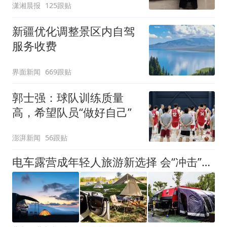
潇湘晨报
125跟贴
新疆优化调整景区内自驾
服务收费
界面新闻
669跟贴
郭士强：球队训练质量
高，希望队员“做好自己”
澎湃新闻
56跟贴
电车露营成年轻人旅游新选择 会“冲击”传统住宿业吗？