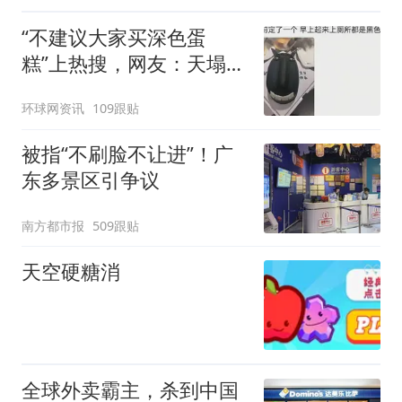
“不建议大家买深色蛋
糕”上热搜，网友：天塌
了！
环球网资讯
109跟贴
被指“不刷脸不让进”！广
东多景区引争议
南方都市报
509跟贴
天空硬糖消
全球外卖霸主，杀到中国