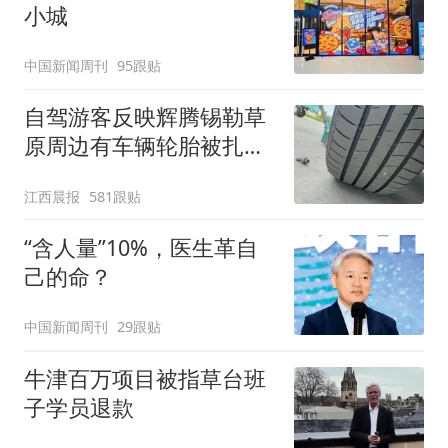
小城
中国新闻周刊
95跟贴
自驾游客反映辉腾锡勒草
原周边有车辆轮胎被扎，
修理店铺换胎价格高达千
江西晨报
581跟贴
元，官方发布情况通报
“含人量”10%，医生革自
己的命？
中国新闻周刊
29跟贴
牛津百万项目被指草台班
子学员退款