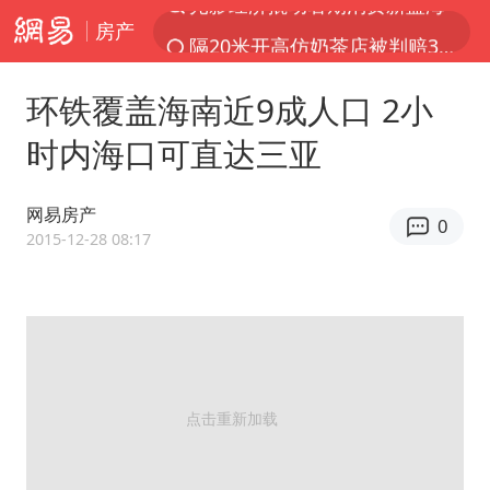
房产
隔20米开高仿奶茶店被判赔35万元
“不怕六爷挂得多 就怕六爷挂一颗”
环铁覆盖海南近9成人口 2小
新疆景区自驾服务费改为按车收费
时内海口可直达三亚
多家A股公司收到美国关税退款
直击东北超：哈尔滨vs通辽
网易房产
0
视频丨中国东方电气集团原党组副书记、董事宋致远被查
2015-12-28 08:17
香港宏福苑火灾或由烟头引起
白海豚将正面袭击贯穿浙江
酒店回应车内过夜被收150元
36岁男演员成景区NPC后人气爆棚
几元成本的AI广告导致千万市值蒸发