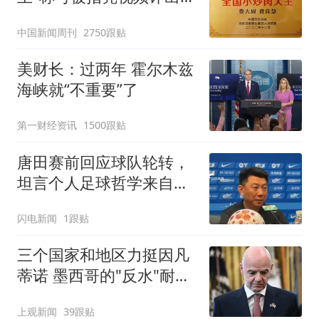
官方回应
中国新闻周刊
2750跟贴
美财长：过两年 霍尔木兹
海峡就“不重要”了
第一财经资讯
1500跟贴
唐田赛前回应球队轮转，
坦言个人足球哲学来自孙
子兵法
闪电新闻
1跟贴
三个国家和地区力挺因凡
蒂诺 墨西哥的"反水"耐人
寻味
上观新闻
39跟贴