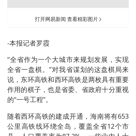
浙江台州《告全体市民书》
郑丽文：台湾从来没有“独立”过
打开网易新闻 查看精彩图片
梁家辉百花奖演讲落泪
大V：马科斯把路走绝了
-本报记者罗霞
香港正式允许“拒绝抢救”
人民的健康、体质、幸福一脉相承
“全省作为一个大城市来规划发展，实现
全省一盘棋。”对我省谋划的这盘棋局来
说，东环高铁和西环高铁是两枚具有重要
作用的棋子，也是省委、省政府十分重视
的“一号工程”。
随着西环高铁的建成开通，海南将有653
公里高铁线环绕全岛，覆盖全省12个市