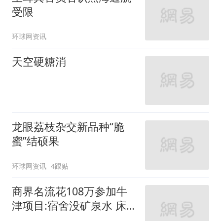
受限
环球网资讯
天空硬糖消
龙眼荔枝杂交新品种“脆
蜜”结硕果
环球网资讯
4跟贴
商界名流花108万参加牛
津项目:宿舍没矿泉水 床
咯吱响