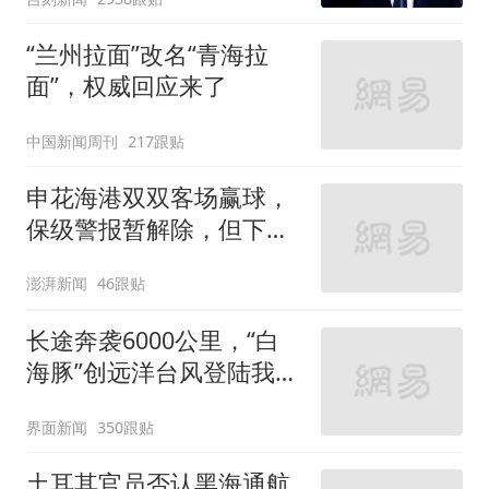
“兰州拉面”改名“青海拉
面”，权威回应来了
中国新闻周刊
217跟贴
申花海港双双客场赢球，
保级警报暂解除，但下一
轮才是生死战
澎湃新闻
46跟贴
长途奔袭6000公里，“白
海豚”创远洋台风登陆我国
纪录
界面新闻
350跟贴
土耳其官员否认黑海通航