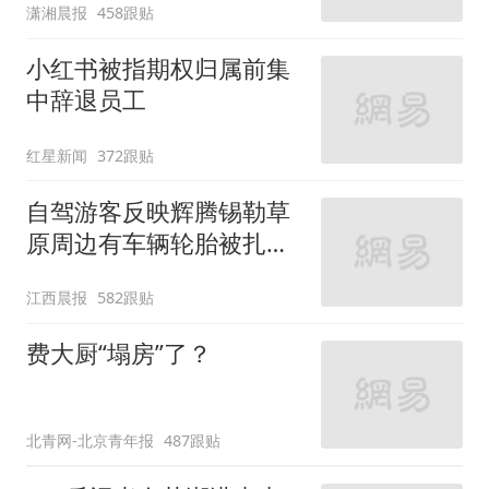
潇湘晨报
458跟贴
了
小红书被指期权归属前集
中辞退员工
红星新闻
372跟贴
自驾游客反映辉腾锡勒草
原周边有车辆轮胎被扎，
修理店铺换胎价格高达千
江西晨报
582跟贴
元，官方发布情况通报
费大厨“塌房”了？
北青网-北京青年报
487跟贴