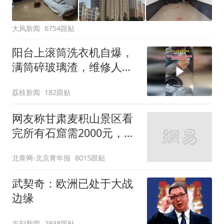
大风新闻
6754跟贴
阳台上滚筒洗衣机自爆，
满筒碎玻璃渣，维修人员
称是人为原因，从未见过
荔枝新闻
182跟贴
洗衣机自爆
网友称甘肃麦积山景区看
完所有石窟需2000元，景
区：部分石窟受特别保
北青网-北京青年报
8015跟贴
护，游客可按需买
武契奇：欧洲已处于大战
边缘
吉刻新闻
2938跟贴