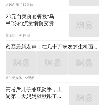
大风新闻
186跟贴
20元白菜价套餐换“马
甲”你的流量悄悄变贵
新京报
946跟贴
蔡磊最新发声：在几十万病友的生机面前，我个人的面子和尊严已经不值一提了，即使倒在黎明前，也要把路铺好
政知新媒体
72跟贴
高考后儿子兼职骑手，上
岗第一天妈妈默默跟了三
公里，感慨孩子真的长大