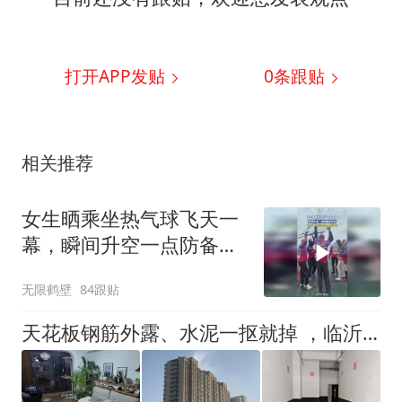
打开APP发贴
0
条跟贴
相关推荐
女生晒乘坐热气球飞天一
幕，瞬间升空一点防备都
没有
无限鹤壁
84跟贴
天花板钢筋外露、水泥一抠就掉 ，临沂一安置楼交房半年即被鉴定存安全隐患；楼体至今未加固，仍有居民常住