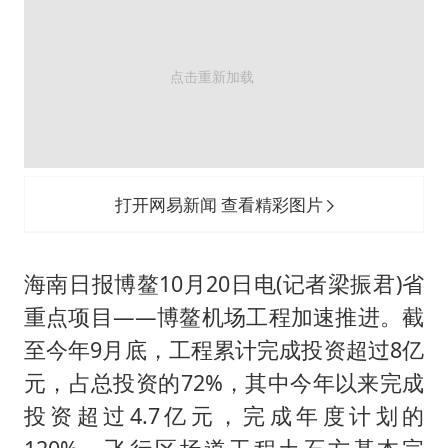
钟睒睒：必须限制电商平台权力
SK海力士回应“或出售重庆工厂”传闻
费大厨不自称“大王”了
医疗垃圾做手机壳 这也是谋财害命
武契奇：欧洲已处于大战边缘
7月CPI同比上涨0.5% 经济内生增长动力持续增强
打开网易新闻 查看精彩图片
女孩每天“拼豆”拼坏眼睛
下党之路
海南日报博鳌10月20日电(记者梁振君)省
重点项目——博鳌机场工程加速推进。截
至今年9月底，工程累计完成投资超过8亿
元，占总投资的72%，其中今年以来完成
投资超过4.7亿元，完成年度计划的