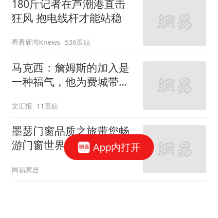
180斤记者在芦潮港直击
狂风 抱电线杆才能站稳
看看新闻Knews
536跟贴
马克西：詹姆斯的加入是
一种福气，他为费城带来
谦逊
文汇报
11跟贴
墨瑟门窗品质之旅带您畅
游门窗世界 享受工厂价
App内打开
网易家居
楼市火热银行忐忑 监管层
称房价是要考虑的大事