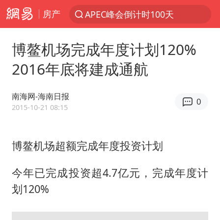
房产
APEC峰会倒计时100天
新能源汽车产业链提速
博鳌机场完成年度计划120%
众星发文悼念秦焰
2016年底将建成通航
苏州河水抢排翻泄至黄浦江
“还不如不放假”
南海网-海南日报
0
辽宁28名务农人员中暑死亡？官方辟谣
2015-10-21 08:15
独闯南太行失联女子遗体已找到
博鳌机场超额完成年度投资计划
白海豚突然大拐弯 走出罕见路线
大连一起飞航班因乘客可乐爆瓶折返
今年已完成投资超4.7亿元，完成年度计
百花奖闭幕式节目单正式揭晓
划120%
血指纹匹配成功，20年悬案告破！凶手被执行死刑