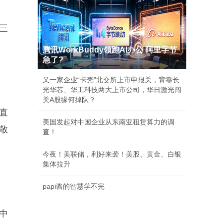
三
腾讯WorkBuddy领跑AI办公 阿里字节
急了?
又一家企业“卡壳”北交所上市申报关，背靠长
光华芯、华工科技两大上市公司，华日激光闯
关A股缘何掉队？
直
美国发起对中国企业从东南亚租赁算力的调
敞
查！
今夜！美联储，利好来袭！美股、黄金、白银
集体拉升
papi酱的智慧学不完
中