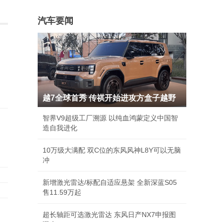
汽车要闻
越7全球首秀 传祺开始进攻方盒子越野
智界V9超级工厂溯源 以纯血鸿蒙定义中国智
造自我进化
10万级大满配 双C位的东风风神L8Y可以无脑
冲
新增激光雷达/标配自适应悬架 全新深蓝S05
售11.59万起
超长轴距可选激光雷达 东风日产NX7申报图