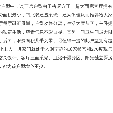
款户型中，该三房户型由于格局方正，超大面宽客厅拥有
费面积最少，南北双通透采光，通风俱佳从而推荐给大家
厅餐厅融汇贯通，户型动静分离，生活大度从容，主卧拥
的私密生活，尊贵气息不彰自显。其另一间卫生间最大限
厅后面，浪费面积几乎为零。最值得一提的此户型拥有超
让主人一进家门就处于入则宁静的居家状态和270度观景
玄关设计、客厅三面采光、卫浴干湿分区、阳光独立厨房
，都为该户型增色不少。