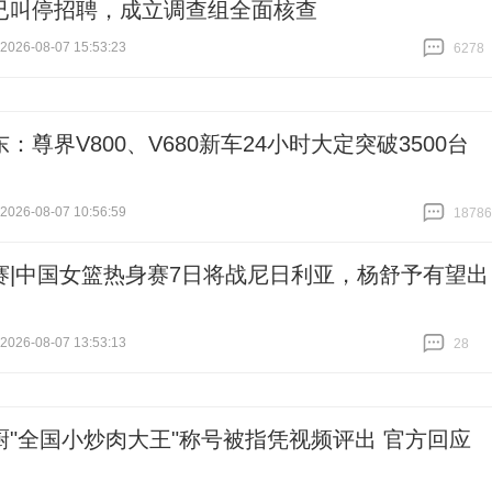
已叫停招聘，成立调查组全面核查
26-08-07 15:53:23
6278
跟贴
6278
：尊界V800、V680新车24小时大定突破3500台
26-08-07 10:56:59
18786
跟贴
18786
赛|中国女篮热身赛7日将战尼日利亚，杨舒予有望出
26-08-07 13:53:13
28
跟贴
28
厨"全国小炒肉大王"称号被指凭视频评出 官方回应