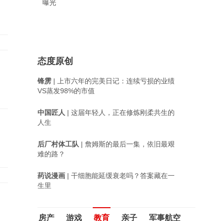
曝光
态度原创
锋雳
| 上市六年的完美日记：连续亏损的业绩
VS蒸发98%的市值
中国匠人
| 这届年轻人，正在修炼刚柔共生的
人生
后厂村体工队
| 詹姆斯的最后一集，依旧最艰
难的路？
药说漫画
| 干细胞能延缓衰老吗？答案藏在一
生里
房产
游戏
教育
亲子
军事航空