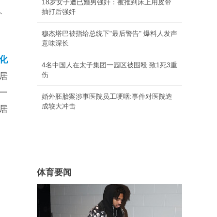
18岁女子遭已婚男强奸：被推到床上用皮带
、
抽打后强奸
穆杰塔巴被指给总统下"最后警告" 爆料人发声
意味深长
化
4名中国人在太子集团一园区被围殴 致1死3重
伤
居
一
婚外胚胎案涉事医院员工哽咽:事件对医院造
成较大冲击
居
体育要闻