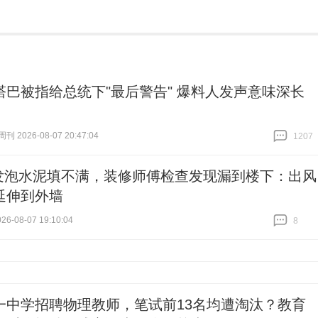
塔巴被指给总统下"最后警告" 爆料人发声意味深长
 2026-08-07 20:47:04
1207
跟贴
1207
发泡水泥填不满，装修师傅检查发现漏到楼下：出风
延伸到外墙
6-08-07 19:10:04
8
跟贴
8
一中学招聘物理教师，笔试前13名均遭淘汰？教育