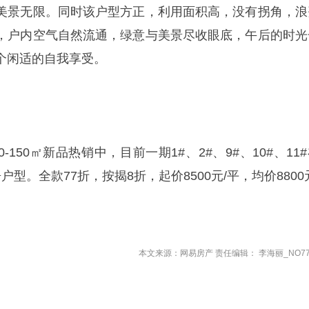
美景无限。同时该户型方正，利用面积高，没有拐角，浪
，户内空气自然流通，绿意与美景尽收眼底，午后的时光
个闲适的自我享受。
-150㎡新品热销中，目前一期1#、2#、9#、10#、11
3房户型。全款77折，按揭8折，起价8500元/平，均价8800
本文来源：网易房产 责任编辑： 李海丽_NO77