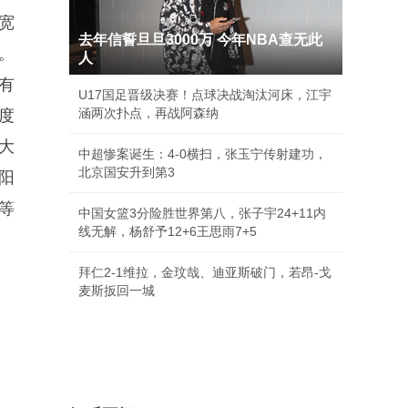
宽
去年信誓旦旦3000万 今年NBA查无此
。
人
有
U17国足晋级决赛！点球决战淘汰河床，江宇
涵两次扑点，再战阿森纳
度
大
中超惨案诞生：4-0横扫，张玉宁传射建功，
北京国安升到第3
阳
等
中国女篮3分险胜世界第八，张子宇24+11内
线无解，杨舒予12+6王思雨7+5
拜仁2-1维拉，金玟哉、迪亚斯破门，若昂-戈
麦斯扳回一城