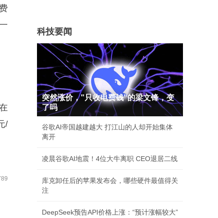
费
一
科技要闻
突然涨价，"只收电费钱"的梁文锋，变
#在
了吗
元/
谷歌AI帝国越建越大 打江山的人却开始集体
离开
凌晨谷歌AI地震！4位大牛离职 CEO退居二线
89
库克卸任后的苹果发布会，哪些硬件最值得关
注
DeepSeek预告API价格上涨：“预计涨幅较大”