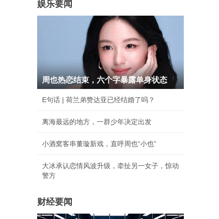
娱乐要闻
周也热恋结束，六个字暴露单身状态
E句话 | 荷兰弟赞达亚已经结婚了吗？
离海最远的地方，一群少年决定出发
小酒窝客串董璇新戏，直呼周也“小也”
大冰承认恋情风波升级，牵扯另一女子，惊动
警方
财经要闻