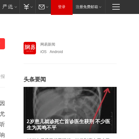
登录
注册免费邮箱
网易新闻
iOS
Android
举报
头条要闻
因
尤
2岁患儿就诊死亡首诊医生获刑 不少医
听
生为其鸣不平
响