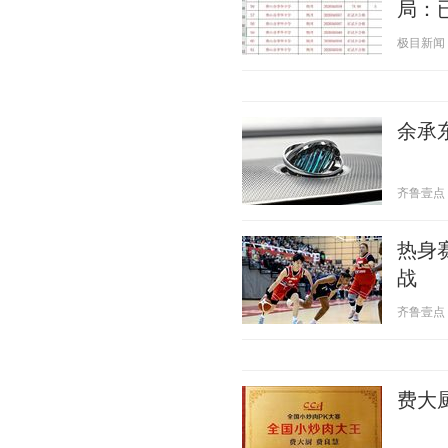
局：
极目新闻 20
余承东
齐鲁壹点 20
热身
战
齐鲁壹点 20
费大