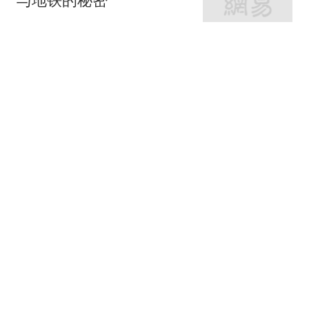
网易房产
320跟贴
外环轨交房受热捧 近期热
销盘3.1万/平起
网易房产
10跟贴
起早贪黑卖力工作！这儿
不限购可先立足
网易房产
3跟贴
紧邻内环旁稀缺刚需房 周
边商业氛围成熟
网易房产
14跟贴