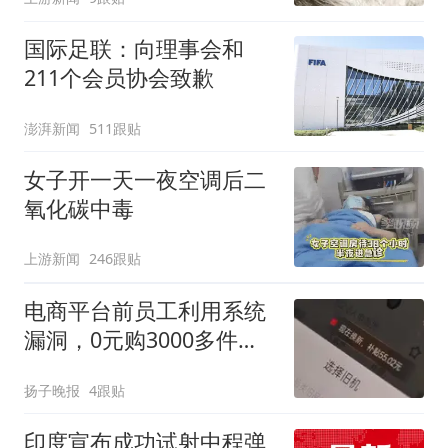
国际足联：向理事会和
211个会员协会致歉
澎湃新闻
511跟贴
女子开一天一夜空调后二
氧化碳中毒
上游新闻
246跟贴
电商平台前员工利用系统
漏洞，0元购3000多件家
电！
扬子晚报
4跟贴
印度宣布成功试射中程弹