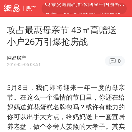
房产
美国将对多晶硅衍生品加征15%关税
台风白海豚体型变大近似13个浙江面积
攻占最惠母亲节 43㎡高赠送
1岁宝宝碰坏纸巾盒 宝妈被索赔924元
小户26万引爆抢房战
泸溪河：桃酥吃出金属牙冠视频不实
Meta被判支付5.67亿美元
网易房产
0
台风白海豚逼近 暴雨大暴雨来袭
2016-05-06 08:51
“空调24小时开着更省电”不实
5月8日，我们即将迎来一年一度的母亲
公司“上四休三”但要降薪1000元
节。在这么一个温情的节日里，你还在给
47岁妈妈突然产女 26岁女儿：很震惊
妈妈送鲜花蛋糕名牌包吗？或许有能力的
OpenAI为免费用户升级GPT-5.6 Luna
你可以出手大方点，给妈妈送上一套宜居
段绚竞因公牺牲 年仅44岁
养老盘，做个令旁人羡煞的大孝子。其实