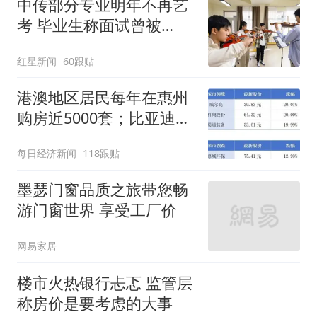
中传部分专业明年不再艺
考 毕业生称面试曾被
问“如何策划晚会” 专家：
红星新闻
60跟贴
遏制“艺考捷径化”
港澳地区居民每年在惠州
购房近5000套；比亚迪销
量跻身全球车企第六丨大
每日经济新闻
118跟贴
湾区财经早参
墨瑟门窗品质之旅带您畅
游门窗世界 享受工厂价
网易家居
楼市火热银行忐忑 监管层
称房价是要考虑的大事