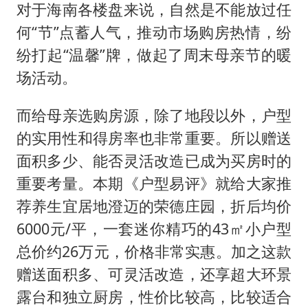
日本广岛民众举行游行反对政府行径
对于海南各楼盘来说，自然是不能放过任
实探山东最热的“中国蔬菜之乡”
何“节”点蓄人气，推动市场购房热情，纷
女子开一天一夜空调后二氧化碳中毒
纷打起“温馨”牌，做起了周末母亲节的暖
场活动。
船舶避风项目停工 多地全力防台风
奋进开新局 实干挑大梁
而给母亲选购房源，除了地段以外，户型
的实用性和得房率也非常重要。所以赠送
面积多少、能否灵活改造已成为买房时的
重要考量。本期《户型易评》就给大家推
荐养生宜居地澄迈的荣德庄园，折后均价
6000元/平，一套迷你精巧的43㎡小户型
总价约26万元，价格非常实惠。加之这款
赠送面积多、可灵活改造，还享超大环景
露台和独立厨房，性价比较高，比较适合