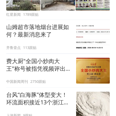
红星新闻
1789跟贴
山姆超市落地烟台进展如
何？最新消息来了
齐鲁壹点
113跟贴
费大厨"全国小炒肉大
王"称号被指凭视频评出
官方回应
中国新闻周刊
2750跟贴
台风“白海豚”体型变大！
环流面积接近13个浙江那
么大
上游新闻
9跟贴