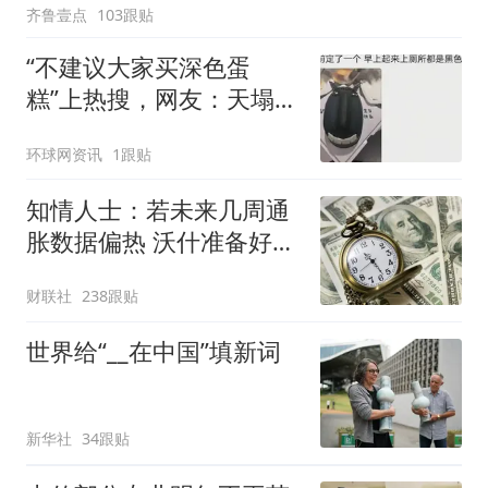
齐鲁壹点
103跟贴
“不建议大家买深色蛋
糕”上热搜，网友：天塌
了！
环球网资讯
1跟贴
知情人士：若未来几周通
胀数据偏热 沃什准备好加
息
财联社
238跟贴
世界给“__在中国”填新词
新华社
34跟贴