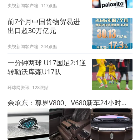
央视新闻客户端
117跟贴
前7个月中国货物贸易进
出口超30万亿元
央视新闻客户端
244跟贴
一分钟两球 U17国足2:1逆
转勒沃库森U17队
环球网资讯
128跟贴
余承东：尊界V800、V680新车24小时大定突破3500台