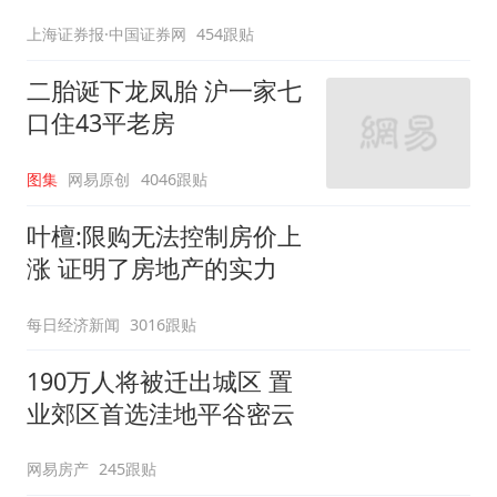
上海证券报·中国证券网
454跟贴
二胎诞下龙凤胎 沪一家七
口住43平老房
图集
网易原创
4046跟贴
叶檀:限购无法控制房价上
涨 证明了房地产的实力
每日经济新闻
3016跟贴
190万人将被迁出城区 置
业郊区首选洼地平谷密云
网易房产
245跟贴