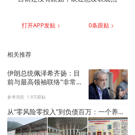
打开APP发贴
0
条跟贴
相关推荐
伊朗总统佩泽希齐扬：目
前与最高领袖联络"非常困
难"
参考消息
1.9万跟贴
从“零风险零投入”到负债百万：一个养牛项目崩盘后，谁该为农户的贷款买单丨红星调查