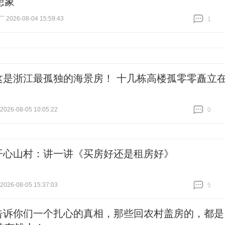
想象
026-08-04 15:59:43
1
跟贴
1
这是浙江最孤独的海景房！ 十几栋高楼孤零零矗立
26-08-05 10:05:22
0
跟贴
0
开心山村：讲一讲《买房好还是租房好》
26-08-05 15:37:03
5
跟贴
5
告诉你们一个扎心的真相，那些回农村盖房的，都是