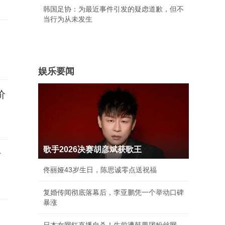
韩国足协：为最近事件引发的疑虑道歉，但不
当行为从未发生
娱乐要闻
价
歌手2026决赛胡彦斌获歌王
士
佟丽娅43岁生日，陈思诚零点送祝福
复婚传闻彻底落幕后，李亚鹏凭一个举动口碑
暴涨