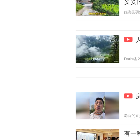
妥妥
姬海棠羽笠果
Doris楼 2
老薛的直播日
有一