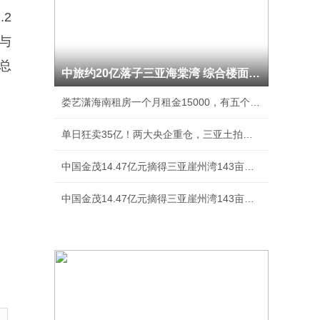
2
与
总
中旅约20亿落子三亚海棠湾 综合楼面价约1.67万
娄艺潇海南租房一个月租金15000，有五个房间，
单日狂卖35亿！两大央企重仓，三亚土拍又爆了！
中国金茂14.47亿元摘得三亚崖州湾143亩宅地
中国金茂14.47亿元摘得三亚崖州湾143亩宅地