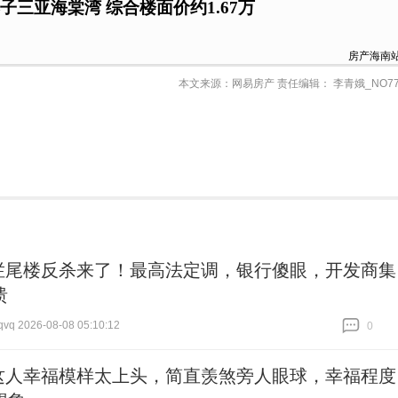
子三亚海棠湾 综合楼面价约1.67万
房产海南
本文来源：网易房产 责任编辑： 李青娥_NO77
烂尾楼反杀来了！最高法定调，银行傻眼，开发商集
溃
 2026-08-08 05:10:12
0
跟贴
0
这人幸福模样太上头，简直羡煞旁人眼球，幸福程度