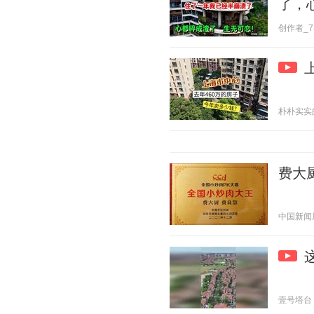
了，
创作者_7SA
朴朴实实的情
费大
中国新闻周刊
壹号塔台 20