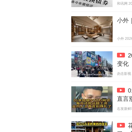
和讯网 202
小外
小外 2026
变化
勿念影视 20
直言
右发新鲜事 2