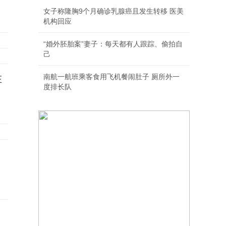
女子称隆胸9个月确诊乳腺癌且发生转移 医美
机构回应
“婚外胚胎案”妻子：每天都有人跟踪、偷拍自
己
南航一航班乘客食用飞机餐闹肚子 厕所外一
在
度排长队