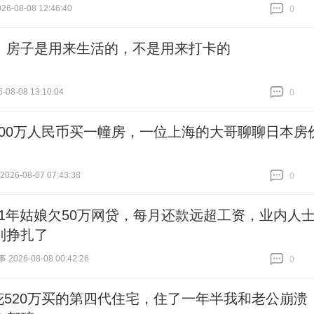
6-08-08 12:46:40
0
跟贴
0
｜房子是用来生活的，不是用来打卡的
-08-08 13:10:04
0
跟贴
0
200万人民币买一幢房，一位上海的大哥聊聊日本房
26-08-07 07:43:38
0
跟贴
0
01年姑娘欠50万网贷，每月还款远超工资，业内人
别挣扎了
026-08-08 00:42:26
0
跟贴
0
花520万买的第四代住宅，住了一年半我和老公崩溃