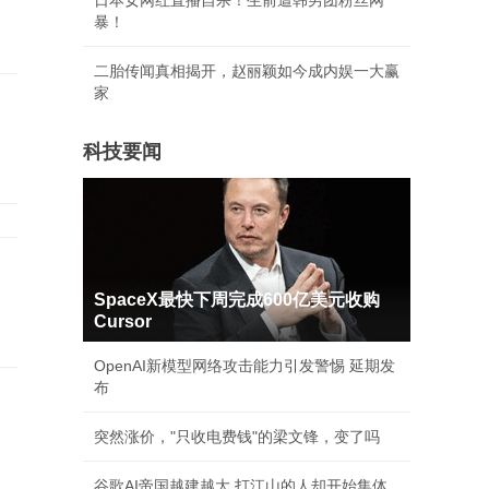
日本女网红直播自杀！生前遭韩男团粉丝网
暴！
二胎传闻真相揭开，赵丽颖如今成内娱一大赢
家
科技要闻
SpaceX最快下周完成600亿美元收购
Cursor
OpenAI新模型网络攻击能力引发警惕 延期发
布
突然涨价，"只收电费钱"的梁文锋，变了吗
谷歌AI帝国越建越大 打江山的人却开始集体