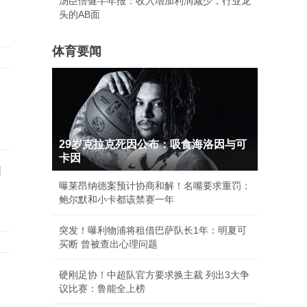
汤臣倍健半年报：收入增加利润减少，行业龙
头的AB面
体育要闻
29岁克拉克死因公布：吸食海洛因与可
卡因
的
曝莱昂纳德案预计协商和解！名嘴要求重罚：
鲍尔默和小卡都该禁赛一年
突发！曝利物浦将租借巴萨队长1年：明夏可
买断 曾被查出心理问题
硬刚足协！中超队官方要求换主裁 列出3大争
议比赛：鲁能全上榜