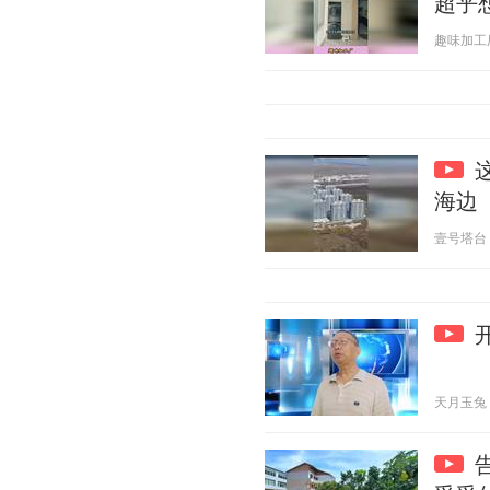
超乎
趣味加工厂 2
海边
壹号塔台 20
天月玉兔 20