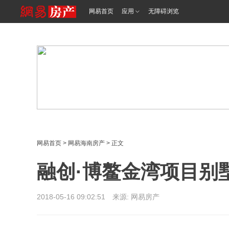
<%@ /0080/e/0080ep_includecss_1301.vm %>
网易首页
应用
无障碍浏览
网易首页
>
网易海南房产
> 正文
融创·博鳌金湾项目别墅在
2018-05-16 09:02:51 来源: 网易房产