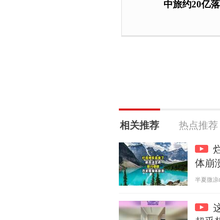
中旅约20亿落
相关推荐
热点推荐
体崩
半夏微凉qvq