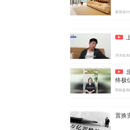
家居设计师苏
洋洋欢乐配音
终极
郭姐盘地段 2
置换