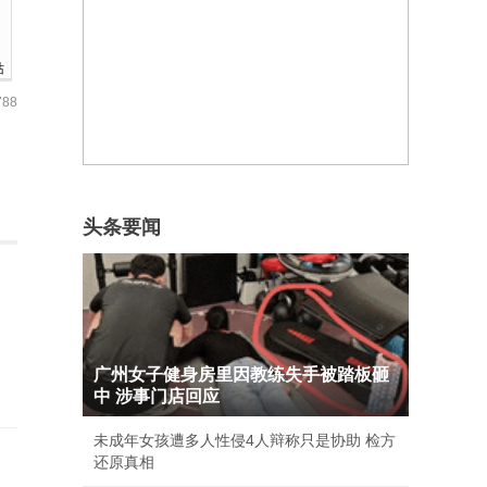
站
88
头条要闻
广州女子健身房里因教练失手被踏板砸
中 涉事门店回应
未成年女孩遭多人性侵4人辩称只是协助 检方
还原真相