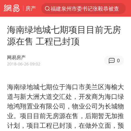
房产
福建泉州市委书记张毅恭被查
“电影+”如何激发千亿级消费新活力？
海南绿地城七期项目目前无房
全球首个长时储能一体化产业园量产
源在售 工程已封顶
台风白海豚已进入24小时警戒线
“秋天的第一杯奶茶”6岁了
网易房产
0
上海：台风白海豚或将带来龙卷风
2018-06-26 09:02
四川宜宾高县4.9级地震致1死
海南绿地城七期位于海口市美兰区海榆大
国乒男单横滨冠军赛全军覆没
道与新大洲大道交汇处，开发商为海口绿
38岁演员求职万岁山NPC成功
地鸿翔置业有限公司，物业公司为长城物
胡彦斌获《歌手2026》歌王
业。项目目前无房源在售，后期暂无加推
U17国足三连胜晋级明日之星半决赛
计划，项目工程已封顶，在做外立面，预