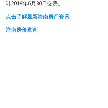
美股存储板块集体大跌
计2019年6月30日交房。
中巨芯：上半年归母净利润1405.77万元
点击了解最新海南房产资讯
东航：国内客票提前14天免费退改
日本试射“战斧”导弹，国防部回应
海南房价查询
名创优品回应女子吐槽内裤质量差
百花奖开幕式
胡彦斌韩磊 谁帮谁
夯实基础开新局