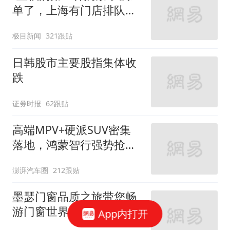
单了，上海有门店排队超
500杯，店员：今天奶茶
极目新闻
321跟贴
店都很忙，要等2个多小
时
日韩股市主要股指集体收
跌
证券时报
62跟贴
高端MPV+硬派SUV密集
落地，鸿蒙智行强势抢占
自主高端市场制高点
澎湃汽车圈
212跟贴
墨瑟门窗品质之旅带您畅
游门窗世界 享受工厂价
App内打开