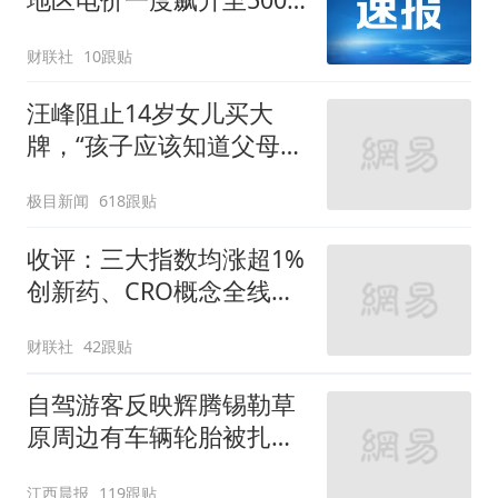
欧元/兆瓦时
财联社
10跟贴
汪峰阻止14岁女儿买大
牌，“孩子应该知道父母的
不易”，称自己买衣服80%
极目新闻
618跟贴
都在淘宝
收评：三大指数均涨超1%
创新药、CRO概念全线走
强
财联社
42跟贴
自驾游客反映辉腾锡勒草
原周边有车辆轮胎被扎，
修理店铺换胎价格高达千
江西晨报
119跟贴