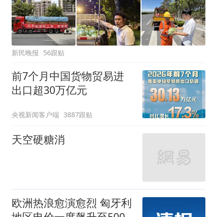
新民晚报
56跟贴
前7个月中国货物贸易进
出口超30万亿元
央视新闻客户端
3887跟贴
天空硬糖消
欧洲热浪愈演愈烈 匈牙利
地区电价一度飙升至500