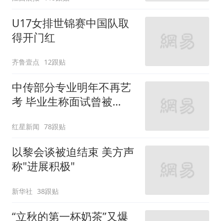
元，官方发布情况通报
U17女排世锦赛中国队取
得开门红
齐鲁壹点
12跟贴
中传部分专业明年不再艺
考 毕业生称面试曾被
问“如何策划晚会” 专家：
红星新闻
78跟贴
遏制“艺考捷径化”
以黎会谈被迫结束 美方声
称"进展积极"
新华社
38跟贴
“立秋的第一杯奶茶”又爆