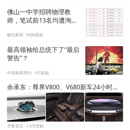
佛山一中学招聘物理教
师，笔试前13名均遭淘
汰？教育局：已叫停招
极目新闻
5490跟贴
聘，成立调查组全面核查
最高领袖给总统下了“最后
警告”？
中国新闻周刊
101跟贴
余承东：尊界V800、V680新车24小时大定突破3500台
齐鲁壹点
1.6万跟贴