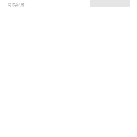
网易家居
楼市火热银行忐忑 监管层
称房价是要考虑的大事
上海证券报·中国证券网
454跟贴
二胎诞下龙凤胎 沪一家七
口住43平老房
图集
网易原创
4046跟贴
叶檀:限购无法控制房价上
涨 证明了房地产的实力
每日经济新闻
3016跟贴