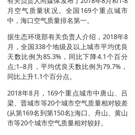
有关负责人向媒体发布了2018年8月和1-8
36岁男演员成景区NPC后人气爆棚
月空气质量状况。全国169个重点城市
全民健身事业高质量发展
中，海口空气质量排名第一。
台当局重金为“台独”织“皇帝新衣”
几元成本的AI广告导致千万市值蒸发
据生态环境部有关负责人介绍，2018年8
月，全国338个地级及以上城市平均优良
老挝国会主席赛宋蓬逝世
天数比例为85.3%，同比下降4.1个百分
茅台部分直营店飞天茅台提价
点;1–8月，平均优良天数比例为79.7%，
乐享全民健身 共筑健康中国
同比上升1.1个百分点。
2018年8月，169个重点城市中唐山、吕
梁、晋城市等20个城市空气质量相对较差
(从第169名到第150名);海口、舟山、黄山
市等20个城市空气质量相对较好。