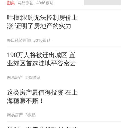
图集
网易原创
4046跟贴
叶檀:限购无法控制房价上
涨 证明了房地产的实力
每日经济新闻
3016跟贴
190万人将被迁出城区 置
业郊区首选洼地平谷密云
网易房产
245跟贴
这类房产最值得投资 在上
海稳赚不赔！
网易房产
3跟贴