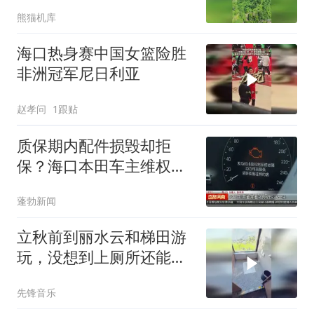
熊猫机库
海口热身赛中国女篮险胜
非洲冠军尼日利亚
赵孝问
1跟贴
质保期内配件损毁却拒
保？海口本田车主维权遇
阻，厂家判定非质量问题
蓬勃新闻
不予保修
立秋前到丽水云和梯田游
玩，没想到上厕所还能看
风景，网友：应该是单向
先锋音乐
透视玻璃吧