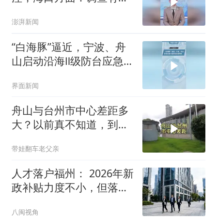
展，预计几天后发布
澎湃新闻
“白海豚”逼近，宁波、舟
山启动沿海Ⅱ级防台应急
响应
界面新闻
舟山与台州市中心差距多
大？以前真不知道，到浙
江后终于明白了
带娃翻车老父亲
人才落户福州： 2026年新
政补贴力度不小，但落地
堵点在哪？
八闽视角