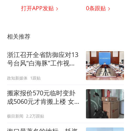
打开APP发贴
0
条跟贴
相关推荐
浙江召开全省防御应对13
号台风“白海豚”工作视频
调度会，现场视频连线宁
政知新媒体
1跟贴
波、温州、金华、舟山、
台州、丽水等，要求高度
搬家报价570元临时变卦
警觉、闻令而动
成5060元才肯搬上楼 女子
傻眼
极目新闻
2.2万跟贴