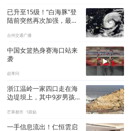
已升至15级！“白海豚”登
陆前突然再次加强，最新
路径更新！台州多地封
台州交通广播
道、封桥！非必要不出
门！不去海边！
中国女篮热身赛海口站来
袭
赵孝问
浙江温岭一家四口走在海
边堤坝上，其中9岁男孩
被海浪卷走，目前仍在搜
芒果都市
1跟贴
救中
一手信息流出！仁恒雲启