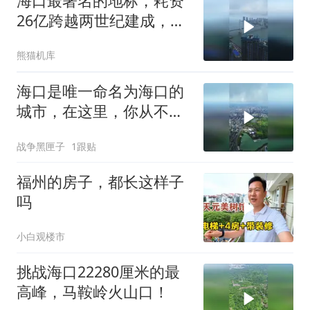
海口最著名的地标，耗资
26亿跨越两世纪建成，所
以取名世纪大桥道
熊猫机库
海口是唯一命名为海口的
城市，在这里，你从不用
为坐地铁花一分钱
战争黑匣子
1跟贴
福州的房子，都长这样子
吗
小白观楼市
挑战海口22280厘米的最
高峰，马鞍岭火山口！