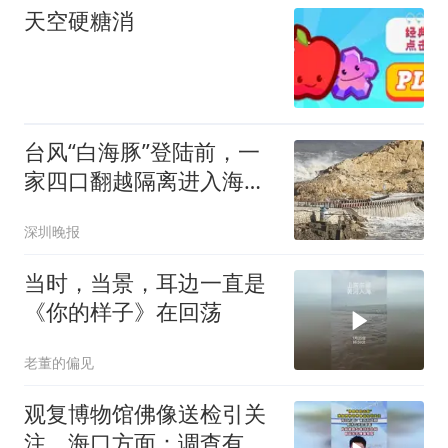
天空硬糖消
台风“白海豚”登陆前，一
家四口翻越隔离进入海边
堤坝，一个巨浪瞬间把9
深圳晚报
岁男孩卷入海中，监控视
频曝光，浙江温岭回应
当时，当景，耳边一直是
《你的样子》在回荡
老董的偏见
观复博物馆佛像送检引关
注，海口方面：调查有进