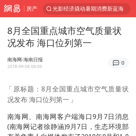
房产
光影经济撬动暑期消费新蓝海
陈思诚零点晒照为佟丽娅庆生
8月全国重点城市空气质量状
马克·艾伦退出斯诺克中国公开赛
况发布 海口位列第一
微信又有新功能，你可以“撤回”你的撤回了！
新疆优化调整景区内自驾服务费
南海网-海南日报
0
情侣在平潭拍日出时坠崖致一死一伤
2018-09-08 08:09
央视新主播李秋莹孙亚鹏亮相
原标题：8月全国重点城市空气质量状
梁家辉：到内地拍戏不是北上是回归
况发布 海口位列第一
杭州全市有序停课
上四休三，但降薪1000元，你接受吗？
南海网、南海网客户端海口9月7日消息
泰国初中生饮弹自尽前开了26枪
(南海网记者徐静涵)9月7日，生态环境部