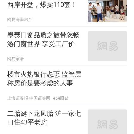
西岸开盘，爆卖110套！
网易海南房产
墨瑟门窗品质之旅带您畅
游门窗世界 享受工厂价
网易家居
楼市火热银行忐忑 监管层
称房价是要考虑的大事
上海证券报·中国证券网
454跟贴
二胎诞下龙凤胎 沪一家七
口住43平老房