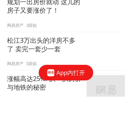
规划一出房价就动 这儿的
房子又要涨价了！
网易房产
3跟贴
松江3万出头的洋房不多
了 卖完一套少一套
网易房产
5跟贴
App内打开
涨幅高达25%! 扒一扒房价
与地铁的秘密
网易房产
320跟贴
外环轨交房受热捧 近期热
销盘3.1万/平起