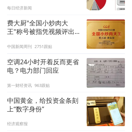
每日经济新闻
费大厨"全国小炒肉大
王"称号被指凭视频评出
官方回应
中国新闻周刊
2751跟贴
空调24小时开着反而更省
电？电力部门回应
第一财经资讯
963跟贴
中国黄金，给投资金条刻
上“数字身份”
经济观察报