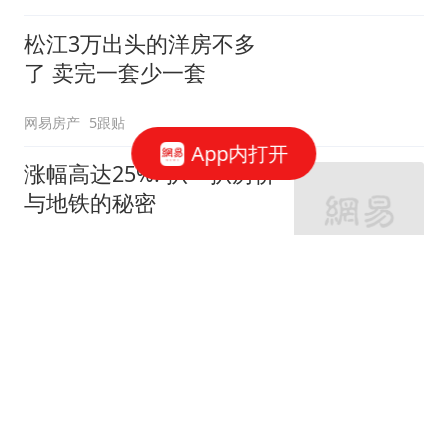
松江3万出头的洋房不多
了 卖完一套少一套
网易房产
5跟贴
App内打开
涨幅高达25%! 扒一扒房价
与地铁的秘密
网易房产
320跟贴
外环轨交房受热捧 近期热
销盘3.1万/平起
网易房产
10跟贴
起早贪黑卖力工作！这儿