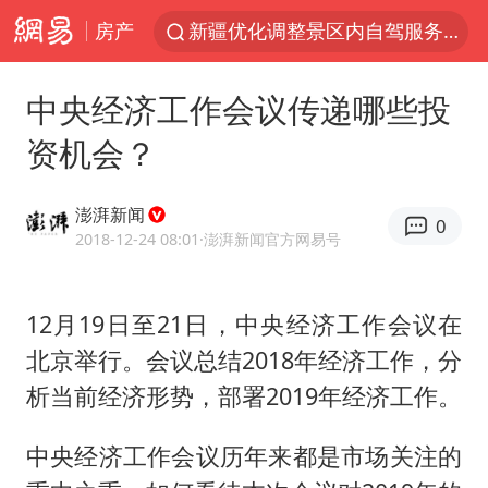
房产
新疆优化调整景区内自驾服务费
微信又有新功能，你可以“撤回”你的撤回了！
中央经济工作会议传递哪些投
梁家辉：到内地拍戏不是北上是回归
资机会？
“新疆的交警怎么个个像我妈”
情侣平潭拍日出坠崖1死1伤
澎湃新闻
0
西湖突现狂风暴雨 游客瞬间被浇透
2018-12-24 08:01
·澎湃新闻官方网易号
香港正式允许“拒绝抢救”
12月19日至21日，中央经济工作会议在
白海豚将正面袭击贯穿浙江
北京举行。会议总结2018年经济工作，分
《欢迎来龙餐馆》口碑
析当前经济形势，部署2019年经济工作。
郑丽文：台湾从来没有“独立”过
几元成本的AI广告导致千万市值蒸发
中央经济工作会议历年来都是市场关注的