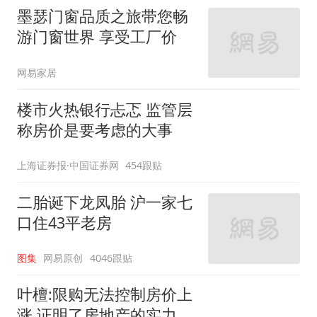
墨瑟门窗品质之旅带您畅
游门窗世界 享受工厂价
网易家居
楼市火热银行忐忑 监管层
称房价是要考虑的大事
上海证券报·中国证券网
454跟贴
二胎诞下龙凤胎 沪一家七
口住43平老房
图集
网易原创
4046跟贴
叶檀:限购无法控制房价上
涨 证明了房地产的实力