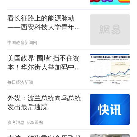
看长征路上的能源脉动
——西安科技大学青年学
子赴陕甘宁开展主题社会
中国教育新闻网
实践
美国政界“围堵”挡不住资
本！华尔街大举加码中
国“硬科技”：光通信ETF半
每日经济新闻
数仓位押注5家中国企
业，250亿美元明星ETF重
外媒：波兰总统向乌总统
仓长鑫科技
发出最后通牒
参考消息
628跟贴