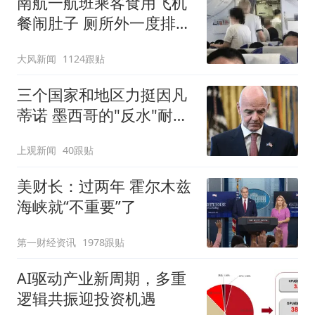
南航一航班乘客食用飞机
餐闹肚子 厕所外一度排长
队
大风新闻
1124跟贴
三个国家和地区力挺因凡
蒂诺 墨西哥的"反水"耐人
寻味
上观新闻
40跟贴
美财长：过两年 霍尔木兹
海峡就“不重要”了
第一财经资讯
1978跟贴
AI驱动产业新周期，多重
逻辑共振迎投资机遇