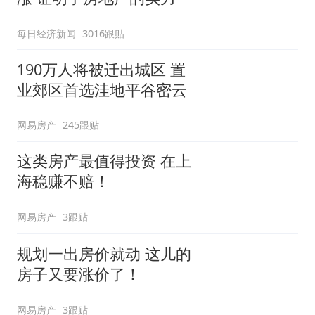
每日经济新闻
3016跟贴
190万人将被迁出城区 置
业郊区首选洼地平谷密云
网易房产
245跟贴
这类房产最值得投资 在上
海稳赚不赔！
网易房产
3跟贴
规划一出房价就动 这儿的
房子又要涨价了！
网易房产
3跟贴