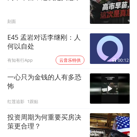
刻面
E45 孟岩对话李继刚：人
何以自处
00:12
有知有行App
云音乐特供
一心只为金钱的人有多恐
怖
红莲追影
1跟贴
投资周期为何重要买房决
策更合理？