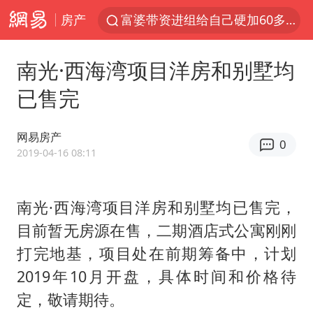
房产
富婆带资进组给自己硬加60多场吻戏
酒店回应车内过夜被收150元
南光·西海湾项目洋房和别墅均
名创优品一次性内裤 颜面尽失
已售完
“六爷”挂一颗出场
金饰克价一夜涨回1300元
网易房产
0
白海豚将正面袭击贯穿浙江
2019-04-16 08:11
视频丨中国东方电气集团原党组副书记、董事宋致远被查
南光·西海湾项目洋房和别墅均已售完，
梁家辉：到内地拍戏不是北上是回归
目前暂无房源在售，二期酒店式公寓刚刚
牛津大学一纸声明甩不了锅
打完地基，项目处在前期筹备中，计划
女主硬加吻戏短剧已下架
2019年10月开盘，具体时间和价格待
包文婧：二胎很难一碗水端平
定，敬请期待。