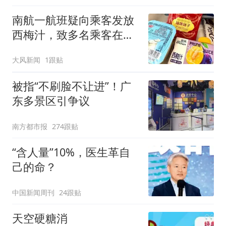
南航一航班疑向乘客发放
西梅汁，致多名乘客在飞
行途中排队上厕所！乘
大风新闻
1跟贴
客：机上100多人只有2个
厕所；客服回应：并非每
被指“不刷脸不让进”！广
架飞机都会发放西梅汁
东多景区引争议
南方都市报
274跟贴
“含人量”10%，医生革自
己的命？
中国新闻周刊
24跟贴
天空硬糖消