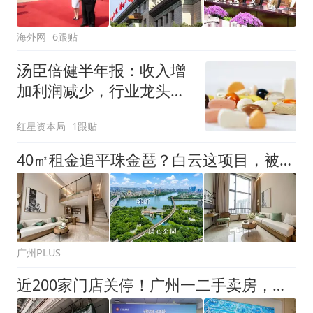
海外网
6跟贴
汤臣倍健半年报：收入增
加利润减少，行业龙头的
AB面
红星资本局
1跟贴
40㎡租金追平珠金琶？白云这项目，被我扒透了！
广州PLUS
近200家门店关停！广州一二手卖房，没那么依赖中介了