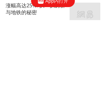
App内打开
涨幅高达25%! 扒一扒房价
与地铁的秘密
网易房产
320跟贴
外环轨交房受热捧 近期热
销盘3.1万/平起
网易房产
10跟贴
起早贪黑卖力工作！这儿
不限购可先立足
网易房产
3跟贴
紧邻内环旁稀缺刚需房 周
边商业氛围成熟