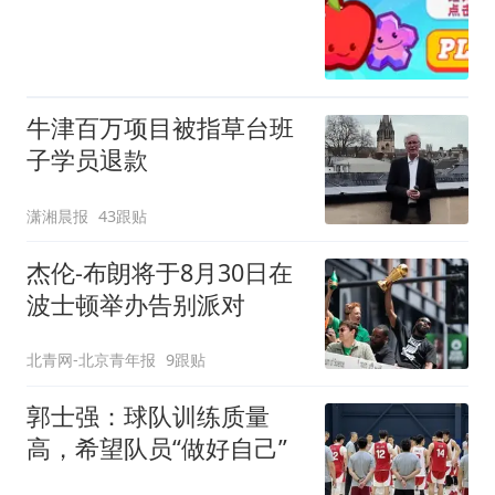
牛津百万项目被指草台班
子学员退款
潇湘晨报
43跟贴
杰伦-布朗将于8月30日在
波士顿举办告别派对
北青网-北京青年报
9跟贴
郭士强：球队训练质量
高，希望队员“做好自己”