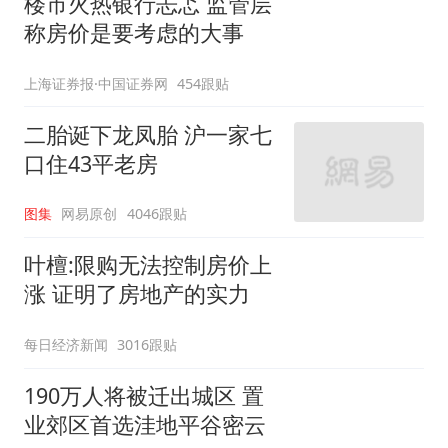
楼市火热银行忐忑 监管层
称房价是要考虑的大事
上海证券报·中国证券网
454跟贴
二胎诞下龙凤胎 沪一家七
口住43平老房
图集
网易原创
4046跟贴
叶檀:限购无法控制房价上
涨 证明了房地产的实力
每日经济新闻
3016跟贴
190万人将被迁出城区 置
业郊区首选洼地平谷密云