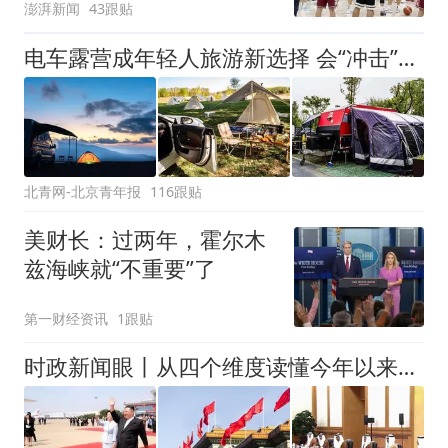
澎湃新闻
43跟贴
电车露营成年轻人旅游新选择 会“冲击”传统住宿业吗？
北青网-北京青年报
116跟贴
美财长：过两年，霍尔木
兹海峡就“不重要”了
第一财经资讯
1跟贴
时政新闻眼丨从四个维度读懂今年以来中国元首外交