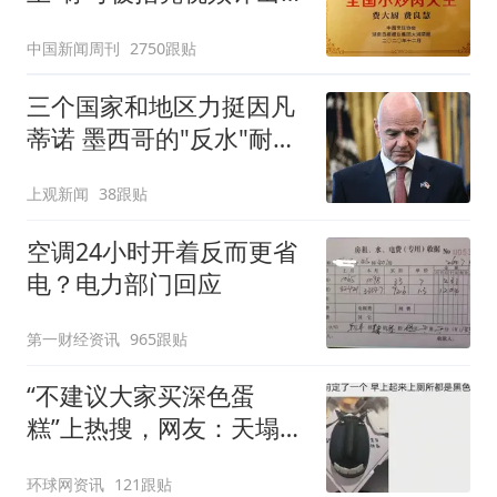
官方回应
中国新闻周刊
2750跟贴
三个国家和地区力挺因凡
蒂诺 墨西哥的"反水"耐人
寻味
上观新闻
38跟贴
空调24小时开着反而更省
电？电力部门回应
第一财经资讯
965跟贴
“不建议大家买深色蛋
糕”上热搜，网友：天塌
了！
环球网资讯
121跟贴