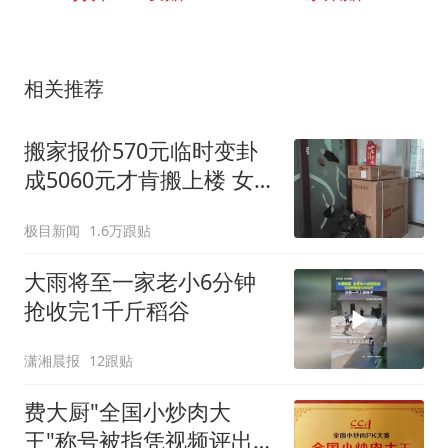
相关推荐
搬家报价570元临时变卦
成5060元才肯搬上楼 女子
傻眼
极目新闻
1.6万跟贴
大雨将至一家老小6分钟
抢收完1千斤稻谷
潇湘晨报
12跟贴
费大厨"全国小炒肉大
王"称号被指凭视频评出