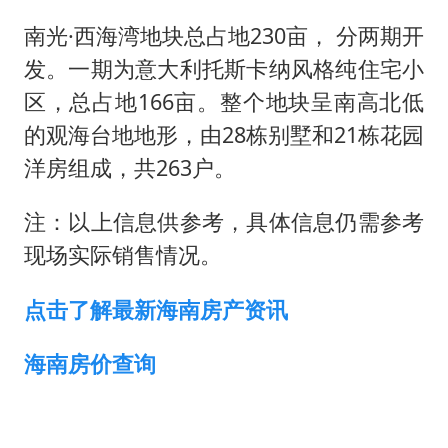
浙江台州《告全体市民书》
南光·西海湾地块总占地230亩， 分两期开
香港宏福苑火灾或由烟头引起
发。一期为意大利托斯卡纳风格纯住宅小
黄金创今年来最大单周涨幅
区，总占地166亩。整个地块呈南高北低
郑丽文：台湾从来没有“独立”过
的观海台地地形，由28栋别墅和21栋花园
网传《披荆斩棘2026》名单
洋房组成，共263户。
人民的健康、体质、幸福一脉相承
注：以上信息供参考，具体信息仍需参考
现场实际销售情况。
点击了解最新海南房产资讯
海南房价查询