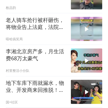
枚品韵
老人骑车抢行被杆砸伤，
将物业告上法庭，法院判
其担六成责
嘻哈搞笑局
李湘北京房产多，月生活
费68万太豪气
村里整活小分队
地下车库下雨就漏水，物
业、开发商来回推脱！业
主无奈求助：这样的车库
国+社区
啥时候能修好？