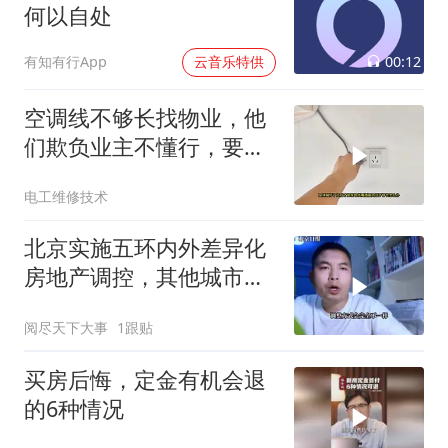
何以自处
00:12
有知有行App
云音乐特供
空调线不够长找物业，他
们欺负业主不懂行，要了
400块维修费
电工维修技术
北京实施五环内外差异化
房地产调控，其他城市或
将跟进
阅尽天下大事
1跟贴
买房后悔，定金有机会退
的6种情况