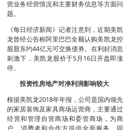
4.2平卫生间补漏注胶花1.55万
营业务经营情况和主要财务信息等方面问
周星驰妈妈现身香港首映礼
题。
上海地铁4条线路全线停运
《每日经济新闻》记者注意到，近期美凯
湖北启动重大气象灾害三级应急响应
龙曾经公告称阿里巴巴全额认购美凯龙控
费大厨口号更改 不再宣传小炒肉大王
股股东约44亿元可交换债券。在利好消息
56岁刘奕君跟13岁女儿合跳
刺激下，美凯龙股价于5月16日开盘即涨
从科技创新看开局起步的时与势
停。
投资性房地产对净利润影响较大
根据美凯龙2018年年报，公司是国内领先
的家居装饰及家具商场运营商，主要通过
经营和管理自营商场和委管商场，为商
户、消费者和合作方提供全面服务。同