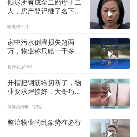
倾尽所有成全二婚母子二
人，房产登记继子名下，
决裂后被扫地出门
哒哒吃不胖
家中污水倒灌损失超两
万，物业称只赔一千多
创作者_jOVV
开槽把钢筋给切断了，物
业要求焊接好，大哥巧思
解决了难题！
搞笑汤姆喵
1跟贴
整治物业的乱象势在必行