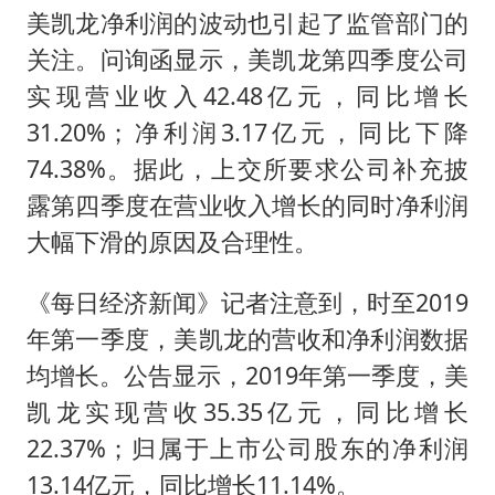
美凯龙净利润的波动也引起了监管部门的
关注。问询函显示，美凯龙第四季度公司
实现营业收入42.48亿元，同比增长
31.20%；净利润3.17亿元，同比下降
74.38%。据此，上交所要求公司补充披
露第四季度在营业收入增长的同时净利润
大幅下滑的原因及合理性。
《每日经济新闻》记者注意到，时至2019
年第一季度，美凯龙的营收和净利润数据
均增长。公告显示，2019年第一季度，美
凯龙实现营收35.35亿元，同比增长
22.37%；归属于上市公司股东的净利润
13.14亿元，同比增长11.14%。