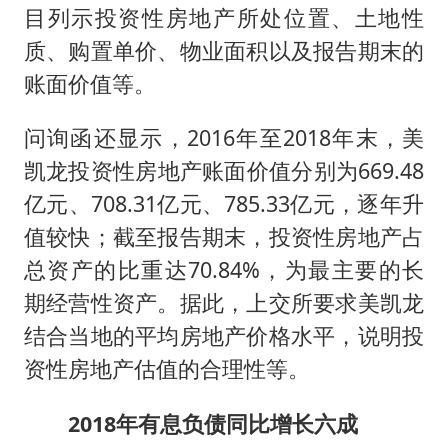
目列示投资性房地产所处位置、土地性
质、购置单价、物业面积以及报告期末的
账面价值等。
问询函还显示，2016年至2018年末，美
凯龙投资性房地产账面价值分别为669.48
亿元、708.31亿元、785.33亿元，逐年升
值较快；截至报告期末，投资性房地产占
总资产的比重达70.84%，为最主要的长
期经营性资产。据此，上交所要求美凯龙
结合当地的平均房地产价格水平，说明投
资性房地产估值的合理性等。
2018年有息负债同比增长六成