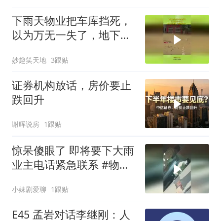
下雨天物业把车库挡死，
以为万无一失了，地下车
库变“夺命陷阱”
妙趣笑天地
3跟贴
证券机构放话，房价要止
跌回升
谢晖说房
1跟贴
惊呆傻眼了 即将要下大雨
业主电话紧急联系 #物业
帮忙关窗
小妹剧爱聊
1跟贴
E45 孟岩对话李继刚：人