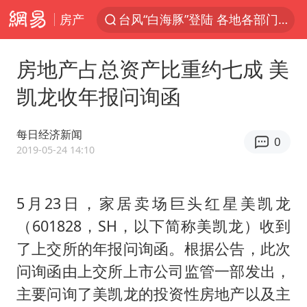
房产
台风“白海豚”登陆 各地各部门全力应对
奥沙利文晋级斯诺克中国公开赛16强
房地产占总资产比重约七成 美
路虎卫士110 HSE限时降价
凯龙收年报问询函
我国发现稀散金属独立新矿物——乌斯河锗矿
上海鼓励居家办公
每日经济新闻
0
部分银行上调存款利率
2019-05-24 14:10
小沈阳加盟《披荆斩棘》
5月23日，家居卖场巨头红星美凯龙
新疆生产建设兵团生态环境局原局长被查
（601828，SH，以下简称美凯龙）收到
朱一龙的鼻子怎么了
了上交所的年报问询函。根据公告，此次
大疆错失宇树
问询函由上交所上市公司监管一部发出，
5万小车卖不动 微型代步车集体遇冷
主要问询了美凯龙的投资性房地产以及主