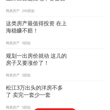
网易房产
245跟贴
这类房产最值得投资 在上
海稳赚不赔！
网易房产
3跟贴
规划一出房价就动 这儿的
房子又要涨价了！
网易房产
3跟贴
松江3万出头的洋房不多
了 卖完一套少一套
网易房产
5跟贴