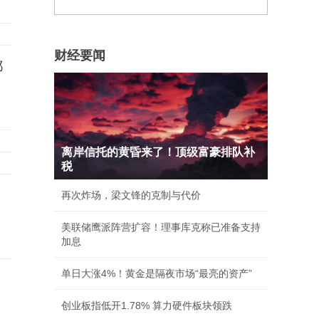
财经要闻
都
离岸信托的黄昏来了！顶级富豪排队补
税
再次炸场，梁文锋的克制与代价
美联储鹰派阵营扩容！理事库克称已准备支持
加息
单日大涨4%！黄金是隔夜市场“最亮的资产”
创业板指低开1.78% 算力硬件板块领跌