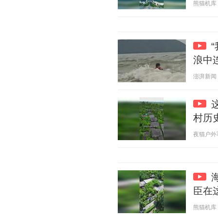
熊猫机库 20
浪中
澎湃新闻 20
村历
夜猫户外军武
臣在
熊猫机库 20