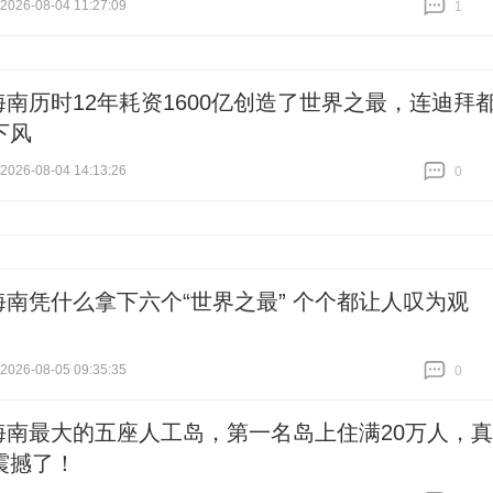
26-08-04 11:27:09
1
跟贴
1
海南历时12年耗资1600亿创造了世界之最，连迪拜
下风
26-08-04 14:13:26
0
跟贴
0
海南凭什么拿下六个“世界之最” 个个都让人叹为观
26-08-05 09:35:35
0
跟贴
0
海南最大的五座人工岛，第一名岛上住满20万人，真
震撼了！