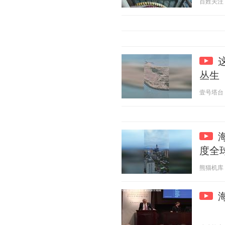
百姓关注 20
丛生
壹号塔台 20
度全
熊猫机库 20