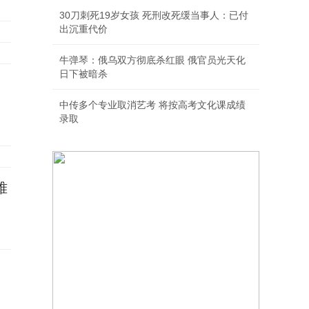
30刀刺死19岁女孩 死刑改死缓当事人：已付
出沉重代价
牛弹琴：俄乌双方彻底杀红眼 俄官员光天化
日下被暗杀
中传多个专业取消艺考 将按高考文化课成绩
录取
难