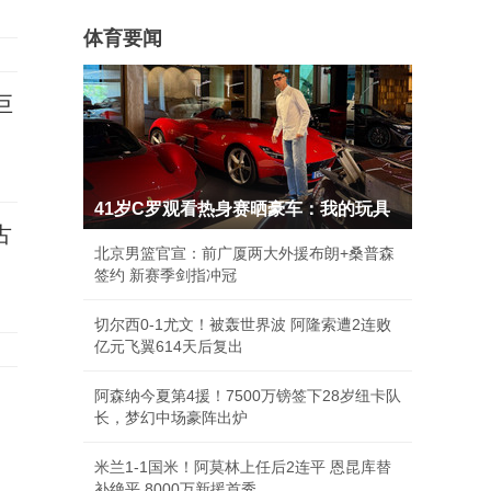
体育要闻
巨
41岁C罗观看热身赛晒豪车：我的玩具
古
北京男篮官宣：前广厦两大外援布朗+桑普森
签约 新赛季剑指冲冠
切尔西0-1尤文！被轰世界波 阿隆索遭2连败
亿元飞翼614天后复出
阿森纳今夏第4援！7500万镑签下28岁纽卡队
长，梦幻中场豪阵出炉
米兰1-1国米！阿莫林上任后2连平 恩昆库替
补绝平 8000万新援首秀