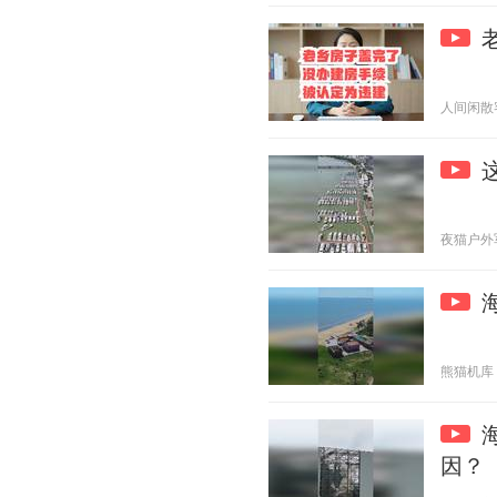
人间闲散客 2
夜猫户外军武
熊猫机库 20
因？