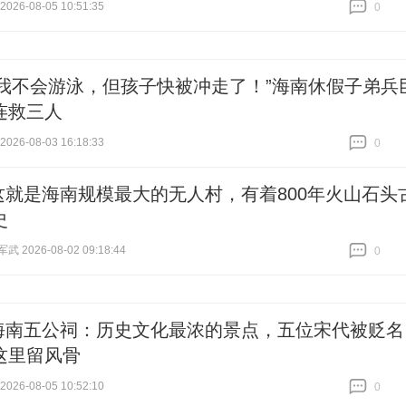
26-08-05 10:51:35
0
跟贴
0
“我不会游泳，但孩子快被冲走了！”海南休假子弟兵
连救三人
26-08-03 16:18:33
0
跟贴
0
这就是海南规模最大的无人村，有着800年火山石头
史
 2026-08-02 09:18:44
0
跟贴
0
海南五公祠：历史文化最浓的景点，五位宋代被贬名
这里留风骨
26-08-05 10:52:10
0
跟贴
0