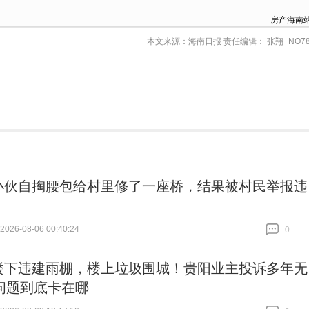
房产海南
本文来源：海南日报 责任编辑： 张翔_NO78
小伙自掏腰包给村里修了一座桥，结果被村民举报违
26-08-06 00:40:24
0
跟贴
0
楼下违建雨棚，楼上垃圾围城！贵阳业主投诉多年无
问题到底卡在哪