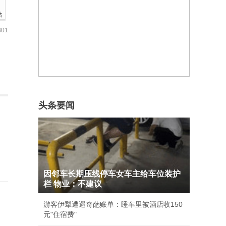
站
01
头条要闻
因邻车长期压线停车女车主给车位装护
栏 物业：不建议
游客伊犁遭遇奇葩账单：睡车里被酒店收150
元"住宿费"