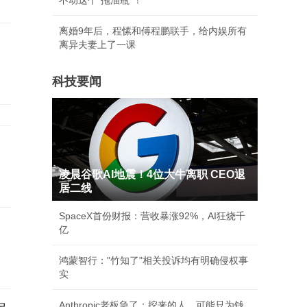
不动这个“拖油瓶”！
离婚9年后，程愫和傅程鹏联手，给内娱所有
离异夫妻上了一课
科技要闻
』
凌晨谷歌AI地震！4位大牛离职 CEO退
居二线
SpaceX首份财报：营收暴涨92%，AI狂烧千
亿
鸿蒙智行："竹知了"相关投诉均有明确侵权事
实
Anthropic老板急了：挖来的人，可能只为钱