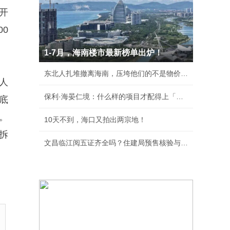
开
0
1-7月，海南楼市最新榜单出炉！
东北人扎堆撤离海南，压垮他们的不是物价，背后
人
保利·海晏仁境：什么样的项目才配得上「海南」
底
。
10天不到，海口又拍出两宗地！
拆
文昌临江阅五证齐全吗？住建局预售核验与购房须