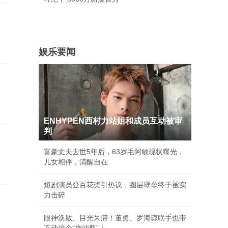
娱乐要闻
ENHYPEN西村力站姐和成员互动被审
判
富豪丈夫去世5年后，63岁毛阿敏现状曝光，
儿女相伴，清醒自在
短剧演员登百花奖引热议，圈层壁垒终于被实
力击碎
眼神涣散、目光呆滞！董勇、罗海琼联手也带