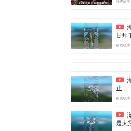
哆哆故事 20
甘拜
熊猫机库 20
止，
熊猫机库 20
是太