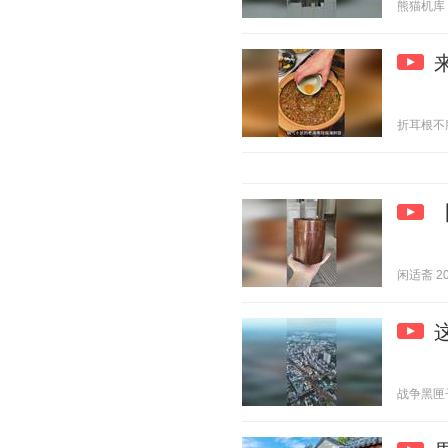
熊猫机库 20
折耳根不脆 2
闲适斋 202
战争黑匣子 2