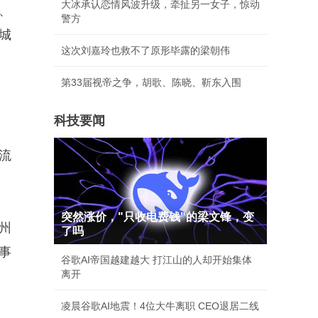
大冰承认恋情风波升级，牵扯另一女子，惊动
、
警方
城
这次刘嘉玲也救不了原形毕露的梁朝伟
第33届视帝之争，胡歌、陈晓、靳东入围
科技要闻
流
突然涨价，"只收电费钱"的梁文锋，变
州
了吗
事
谷歌AI帝国越建越大 打江山的人却开始集体
离开
凌晨谷歌AI地震！4位大牛离职 CEO退居二线