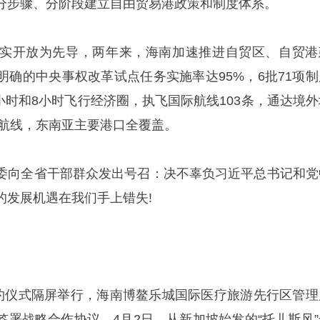
分步骤、分阶段建立自由贸易港政策和制度体系。
实开放为先导，两年来，海南加速推进自贸区、自贸港
明确的中央事权改革试点任务实施率达95%，6批71项制
小时和8小时飞行经济圈，执飞国际航线103条，通达境外
贸航线，东南亚主要港口全覆盖。
委向全省干部群众发出号召：决不辜负习近平总书记和党
的发展机遇在我们手上错失!
签约仪式隔屏举行，海南博鳌乐城国际医疗旅游先行区管理
签署战略合作协议。4月2日，从新加坡始发的“托儿斯风”