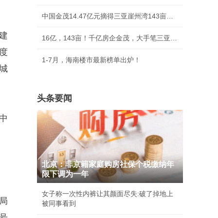
中国金茂14.47亿元摘得三亚崖州湾143亩宅地
建
16亿，143亩！千亿房企金茂，大手笔三亚拿地！
度
1-7月，海南楼市最新榜单出炉！
城
头条要闻
中
北京：非京籍家庭购房社保个税缴纳年
限下调为一年
女子称一次性内裤让其颜面尽失:破了掉地上
局
被同事看到
号