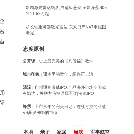
新增激光雷达/标配自适应悬架 全新深蓝S05
售11.59万起
企
超长轴距可选激光雷达 东风日产NX7申报图
贫
曝光
首
态度原创
公开课
| 史上最完美的【八段锦】教学
城市印象
| 课本里的童年，绍兴正上演
清流
| 广州通则康威IPO:产品海外市场空间或
)
有隐忧，关联方信披语焉不详|清流IPO
际
锋雳
| 上市六年的完美日记：连续亏损的业绩
VS蒸发98%的市值
本地
亲子
家居
游戏
军事航空
，