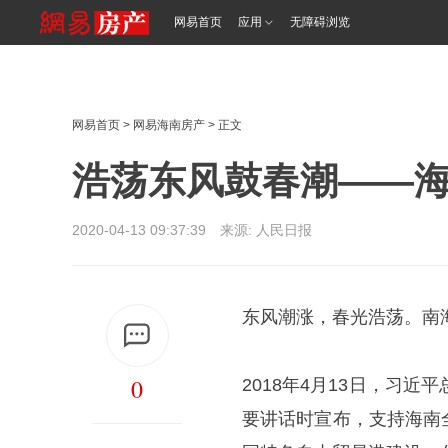
<%@ /0080/e/0080ep_includecss_1301.vm %>
网易首页
应用
无障碍浏览
网易首页
>
网易海南房产
> 正文
浩荡东风鼓春潮——
2020-04-13 09:37:39 来源: 人民日报
东风潮涨，春光浩荡。南
0
2018年4月13日，习
要讲话时宣布，支持海南