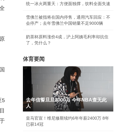
统一冰火两重天：方便面独撑，饮料全面失速
全
雪佛兰被指将在国内停售，通用汽车回应：不
会停产；去年雪佛兰中国销量不足9000辆
奶茶杯原料涨价4成，沪上阿姨毛利率却抗住
原
了，凭什么？
体育要闻
国
5
去年信誓旦旦3000万 今年NBA查无此
人
目
皇马官宣！维尼修斯续约6年年薪2400万 8年
于
已获14冠