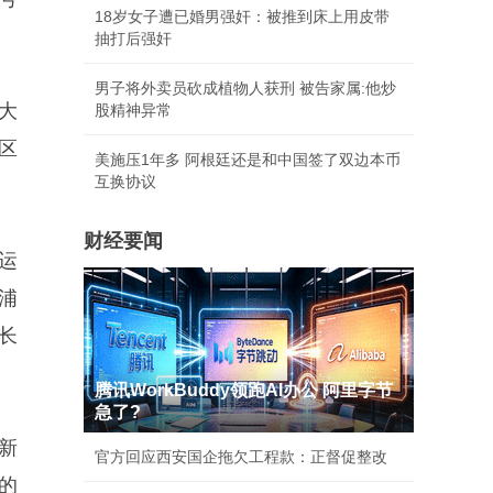
18岁女子遭已婚男强奸：被推到床上用皮带
抽打后强奸
男子将外卖员砍成植物人获刑 被告家属:他炒
大
股精神异常
区
美施压1年多 阿根廷还是和中国签了双边本币
互换协议
财经要闻
运
浦
长
腾讯WorkBuddy领跑AI办公 阿里字节
急了?
新
官方回应西安国企拖欠工程款：正督促整改
的