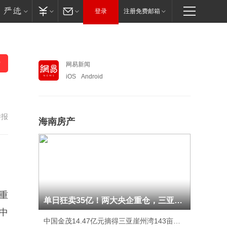
登录
注册免费邮箱
网易新闻
iOS
Android
举报
海南房产
重
单日狂卖35亿！两大央企重仓，三亚土拍又爆了！
中
中国金茂14.47亿元摘得三亚崖州湾143亩宅地