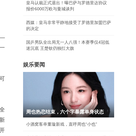
皇马认栽正式退出！曝巴萨与罗德里达协议
报价6000万欧与曼城谈判
西媒：皇马非常平静地接受了罗德里加盟巴萨
的决定
—
国乒男队全出局无一人八强！本赛季仅4冠低
一
迷沉底 王楚钦仍独扛大旗
娱乐要闻
可
全
周也热恋结束，六个字暴露单身状态
新
小酒窝客串董璇新戏，直呼周也“小也”
开