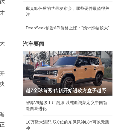
环
库克卸任后的苹果发布会，哪些硬件最值得关
才
注
DeepSeek预告API价格上涨：“预计涨幅较大”
大
汽车要闻
开
决
越7全球首秀 传祺开始进攻方盒子越野
智界V9超级工厂溯源 以纯血鸿蒙定义中国智
造自我进化
游
10万级大满配 双C位的东风风神L8Y可以无脑
正
冲