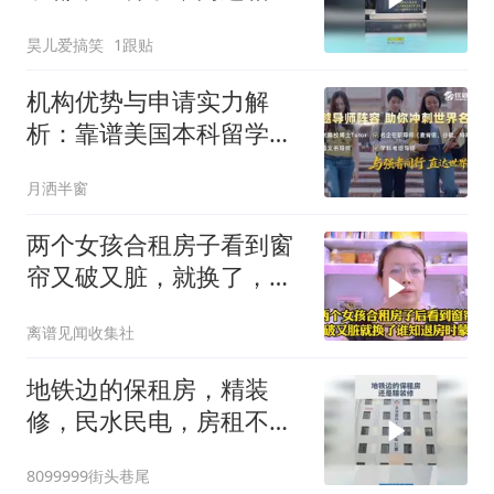
3米反差太大了！
昊儿爱搞笑
1跟贴
机构优势与申请实力解
析：靠谱美国本科留学中
介全盘点
月洒半窗
两个女孩合租房子看到窗
帘又破又脏，就换了，谁
知退房时懵了
离谱见闻收集社
地铁边的保租房，精装
修，民水民电，房租不超
一千元，适合一个人住！
8099999街头巷尾
已开始预选~#保租房 #疯