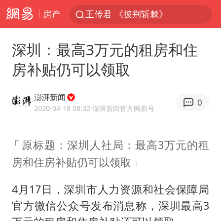
房产
王传君 《披荆斩棘》
上海：5号线16号线浦江线全线停运
深圳：最高3万元的租房和住
白海豚预计将在浙江苍南到三门一带登陆
房补贴仍可以领取
今日15时起福州地铁高架区段停运
国足U17与阿森纳决赛取消 并列冠军
澎湃新闻
0
王艺迪2-4不敌张本美和止步4强
2020-04-18 08:32
·澎湃新闻官方网易号
上门女婿出轨女邻居多年被判重婚罪
原标题：深圳人社局：最高3万元的租
2025年小学教师减少13.19万
房和住房补贴仍可以领取
王艺迪无缘横滨赛决赛
泰国：高度重视中国游客旅游体验
4月17日，深圳市人力资源和社会保障局
上海大部迎大暴雨
官方微信公众号发布消息称，深圳最高3