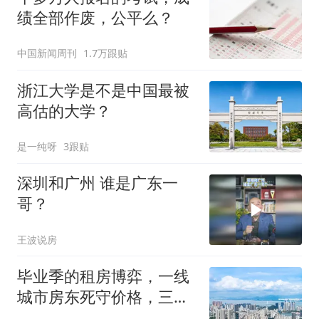
绩全部作废，公平么？
中国新闻周刊
1.7万跟贴
浙江大学是不是中国最被
高估的大学？
是一纯呀
3跟贴
深圳和广州 谁是广东一
哥？
王波说房
毕业季的租房博弈，一线
城市房东死守价格，三四
线业主“宁愿空着也不租