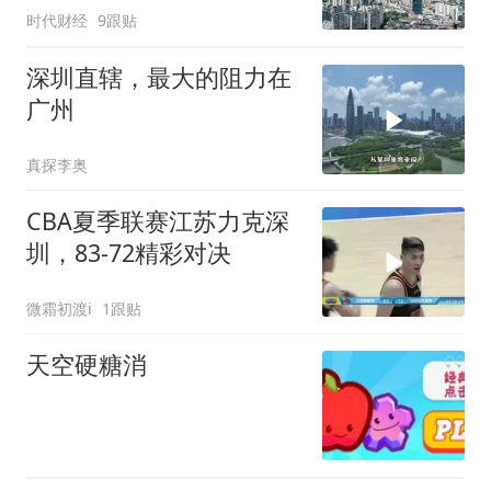
时代财经
9跟贴
了”
深圳直辖，最大的阻力在
广州
真探李奥
CBA夏季联赛江苏力克深
圳，83-72精彩对决
微霜初渡i
1跟贴
天空硬糖消