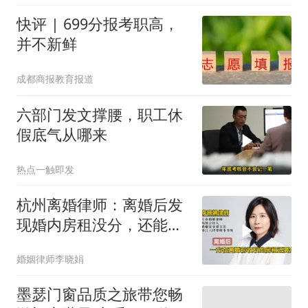
狂心动 #租房 #租房那些
快评 | 699分报考职高，
事
并不新鲜
成都商报教育报道
六部门发文撑腰，职工休
假底气从哪来
热点一触即发
杭州离婚律师：离婚后发
现婚内房租没分，还能起
诉分割吗？
婚姻律师李晓娟
墨瑟门窗品质之旅带您畅