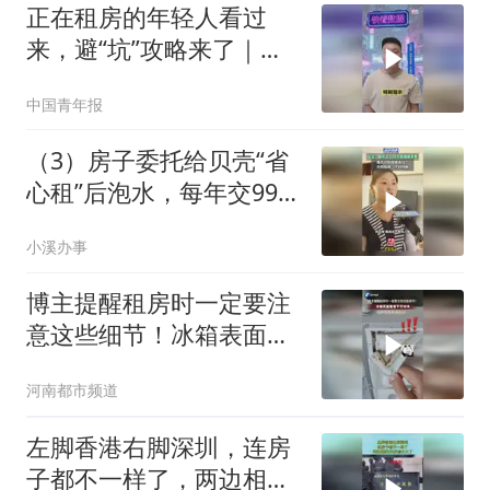
正在租房的年轻人看过
来，避“坑”攻略来了｜可
评
中国青年报
（3）房子委托给贝壳“省
心租”后泡水，每年交998
元管理服务费，是否尽到
小溪办事
检修责任？贝壳租房：不
好判断！
博主提醒租房时一定要注
意这些细节！冰箱表面看
着干干净净，拉开胶条布
河南都市频道
满虫卵！
左脚香港右脚深圳，连房
子都不一样了，两边相距