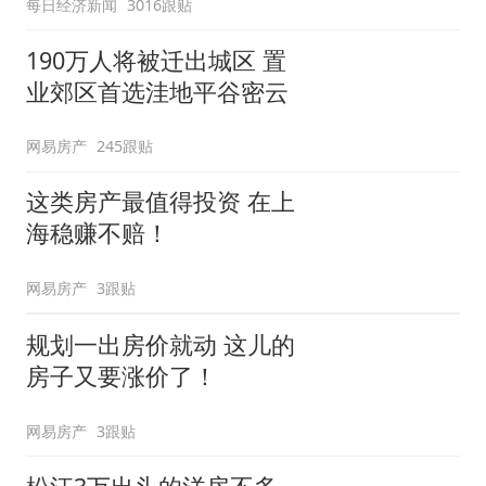
每日经济新闻
3016跟贴
190万人将被迁出城区 置
业郊区首选洼地平谷密云
网易房产
245跟贴
这类房产最值得投资 在上
海稳赚不赔！
网易房产
3跟贴
规划一出房价就动 这儿的
房子又要涨价了！
网易房产
3跟贴