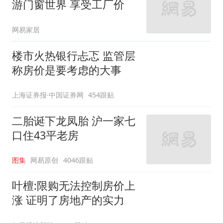
游门窗世界 享受工厂价
网易家居
楼市火热银行忐忑 监管层
称房价是要考虑的大事
上海证券报·中国证券网
454跟贴
二胎诞下龙凤胎 沪一家七
口住43平老房
图集
网易原创
4046跟贴
叶檀:限购无法控制房价上
涨 证明了房地产的实力