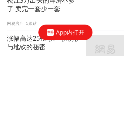
松江3万出头的洋房不多
了 卖完一套少一套
网易房产
5跟贴
App内打开
涨幅高达25%! 扒一扒房价
与地铁的秘密
网易房产
320跟贴
外环轨交房受热捧 近期热
销盘3.1万/平起
网易房产
10跟贴
起早贪黑卖力工作！这儿
不限购可先立足