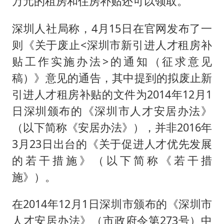
万元的租房和住房补贴还可以领取。
《龙餐馆》 冲奖
蒯曼挺进WTT横滨冠军赛女单四强
深圳人社局称，4月15日在官网发布了一
以军士兵把枪口对准中国记者
则《关于废止<深圳市新引进人才租房补
笔试第一被劝弃考涉事副校长被撤职
贴工作实施办法>的通知（征求意见
稿）》意见的通告，其中提到的拟废止新
白海豚5次眼壁置换
引进人才租房补贴的文件为2014年12月1
构建更高水平的全民健身公共服务体系
日深圳颁布的《深圳市人才安居办法》
（以下简称《安居办法》），并非2016年
3月23日出台的《关于促进人才优先发展
的若干措施》（以下简称《若干措
施》）。
在2014年12月1日深圳市颁布的《深圳市
人才安居办法》（市政府令第273号）中