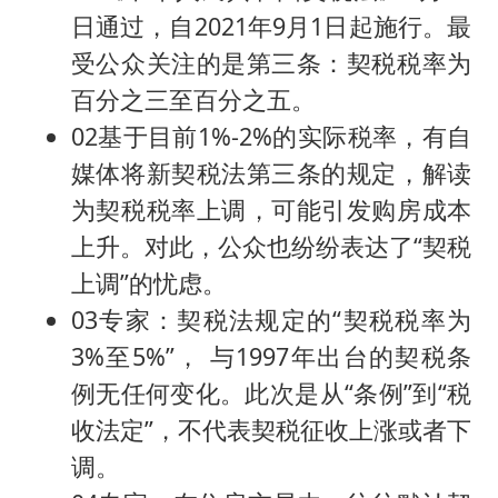
四川宜宾市高县发生4.9级地震
日通过，自2021年9月1日起施行。最
江苏发布台风蓝色预警
受公众关注的是第三条：契税税率为
“立秋的第一杯奶茶”又爆单了
百分之三至百分之五。
陕西省委书记赶赴柞水县杏坪镇
02基于目前1%-2%的实际税率，有自
媒体将新契税法第三条的规定，解读
女孩摆摊卖菌子时收到北大通知书
为契税税率上调，可能引发购房成本
东方之约 相约未来
上升。对此，公众也纷纷表达了“契税
上调”的忧虑。
03专家：契税法规定的“契税税率为
3%至5%”， 与1997年出台的契税条
例无任何变化。此次是从“条例”到“税
收法定”，不代表契税征收上涨或者下
调。