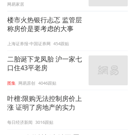
网易家居
楼市火热银行忐忑 监管层
称房价是要考虑的大事
上海证券报·中国证券网
454跟贴
二胎诞下龙凤胎 沪一家七
口住43平老房
图集
网易原创
4046跟贴
叶檀:限购无法控制房价上
涨 证明了房地产的实力
每日经济新闻
3016跟贴