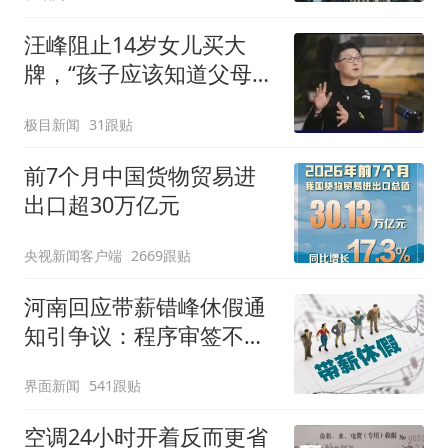
汪峰阻止14岁女儿买大
牌，“孩子应该知道父母的
不易”，称自己买衣服80%
极目新闻
31跟贴
都在淘宝
前7个月中国货物贸易进
出口超30万亿元
央视新闻客户端
2669跟贴
河南回应带薪错峰休假通
知引争议：程序审签不规
范，待修改后予以印发
界面新闻
541跟贴
空调24小时开着反而更省