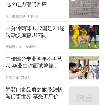
电？电力部门回应
第一财经资讯
13跟贴
一分钟两球 U17国足2:1逆
转勒沃库森U17队
环球网资讯
158跟贴
中传部分专业明年不再艺
考 毕业生称面试曾被
问“如何策划晚会” 专家：
红星新闻
78跟贴
遏制“艺考捷径化”
墨瑟门窗品质之旅带您畅
游门窗世界 享受工厂价