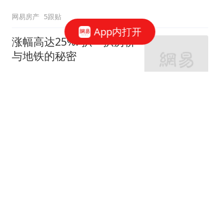
网易房产
5跟贴
App内打开
涨幅高达25%! 扒一扒房价
与地铁的秘密
网易房产
320跟贴
外环轨交房受热捧 近期热
销盘3.1万/平起
网易房产
10跟贴
起早贪黑卖力工作！这儿
不限购可先立足
网易房产
3跟贴