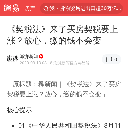
房产
我国货物贸易进出口超30万亿元
泰国枪击案凶手先杀祖父母后行凶
《契税法》来了买房契税要上
台风“白海豚”体型变大！环流面积接近13个浙江那么大
涨？放心，缴的钱不会变
东航新规：提前14天可免费退改签
泰国校园枪击案死亡人数升至7人
澎湃新闻
0
女子开一天一夜空调后二氧化碳中毒
2020-08-13 08:18
·澎湃新闻官方网易号
汪峰阻止14岁女儿买大牌
原标题：释新闻｜《契税法》来了买房
河南某医院2.33亿工程串标案细节披露
契税要上涨？放心，缴的钱不会变
李云泽严重违纪违法
国防部：坚决反制任何闹海挑衅图谋
核心提示
王力宏演唱会黄牛带观众藏匿被查获
01《中华人民共和国契税法》8月11