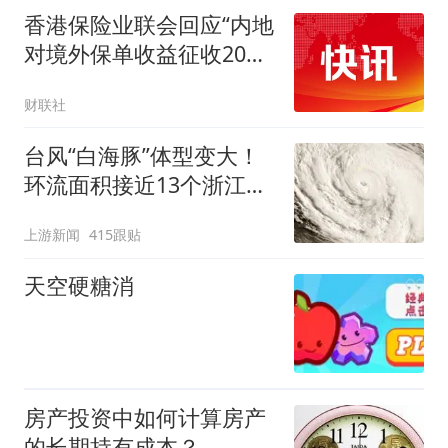
香港保险业联会回应“内地
对境外保单收益征收20%
个人所得税”传闻：有关部
财联社
门尚未发布正式政策文件
港险市场仍具竞争力
台风“白海豚”体型变大！
环流面积接近13个浙江那
么大
上游新闻
415跟贴
天空硬糖消
房产投资中如何计算房产
的长期持有成本？