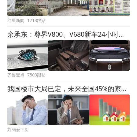
红星新闻
1713跟贴
余承东：尊界V800、V680新车24小时大定突破3500台
齐鲁壹点
7503跟贴
我国楼市大局已定，未来全国45%的家庭，或将迎来“4大挑战”
刘蕳爱下厨