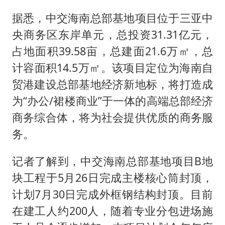
四川宜宾市高县发生4.9级地震
据悉，中交海南总部基地项目位于三亚中
公司“上四休三”但要降薪1000元
央商务区东岸单元，总投资31.31亿元，
国民党推出AI发言人“郑小文”
占地面积39.58亩，总建面21.6万㎡，总
A股收盘：三大指数均涨超1%
计容面积14.5万㎡。该项目定位为海南自
如何把百年大党建设得更加坚强有力？
贸港建设总部基地经济新地标，将打造成
为“办公/裙楼商业”于一体的高端总部经济
商务综合体，将为社会提供优质的商务服
务。
记者了解到，中交海南总部基地项目B地
块工程于5月26日完成主楼核心筒封顶，
计划7月30日完成外框钢结构封顶。目前
在建工人约200人，随着专业分包进场施