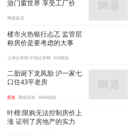
游门窗世界 享受工厂价
网易家居
楼市火热银行忐忑 监管层
称房价是要考虑的大事
上海证券报·中国证券网
454跟贴
二胎诞下龙凤胎 沪一家七
口住43平老房
图集
网易原创
4046跟贴
叶檀:限购无法控制房价上
涨 证明了房地产的实力