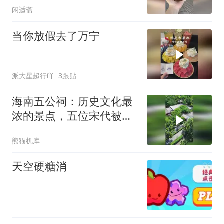
闲适斋
当你放假去了万宁
派大星超行吖
3跟贴
海南五公祠：历史文化最
浓的景点，五位宋代被贬
名臣在这里留风骨
熊猫机库
天空硬糖消