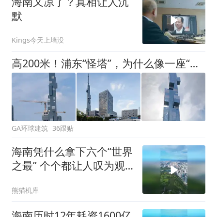
海南又凉了？真相让人沉
默
Kings今天上墙没
高200米！浦东“怪塔”，为什么像一座“半成品”？
GA环球建筑
36跟贴
海南凭什么拿下六个“世界
之最” 个个都让人叹为观
止，
熊猫机库
海南历时12年耗资1600亿