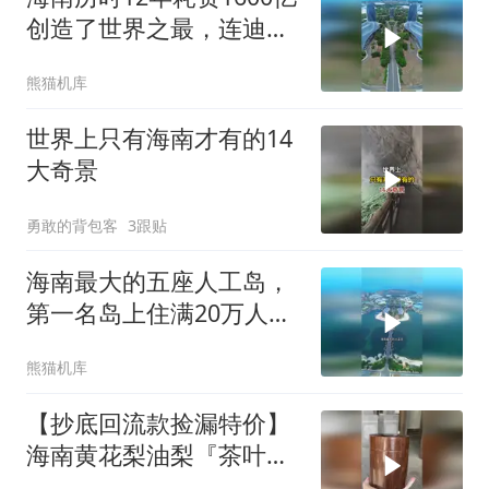
创造了世界之最，连迪拜
都甘拜下风
熊猫机库
世界上只有海南才有的14
大奇景
勇敢的背包客
3跟贴
海南最大的五座人工岛，
第一名岛上住满20万人，
真是太震撼了！
熊猫机库
【抄底回流款捡漏特价】
海南黄花梨油梨『茶叶
罐』