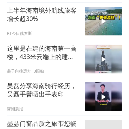
上半年海南境外航线旅客
增长超30%
RT今日俄罗斯
这里是在建的海南第一高
楼，433米云端上的建
筑，
燕子向往远方
3跟贴
吴磊分享海南骑行经历，
吴磊手臂晒出手表印
潇湘晨报
墨瑟门窗品质之旅带您畅