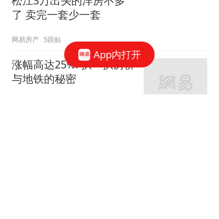
松江3万出头的洋房不多
了 卖完一套少一套
网易房产
5跟贴
App内打开
涨幅高达25%! 扒一扒房价
与地铁的秘密
网易房产
320跟贴
外环轨交房受热捧 近期热
销盘3.1万/平起
网易房产
10跟贴
起早贪黑卖力工作！这儿
不限购可先立足