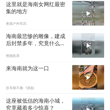
这里就是海南女网红最密
集的地方
夜猫户外军武
海南最悲惨的雕像，建成
后封禁多年，究竟什么原
因？
熊猫机库
来海南就为这一口
折耳根不脆
1跟贴
这座被低估的海南小城，
究竟藏着多少惊喜？