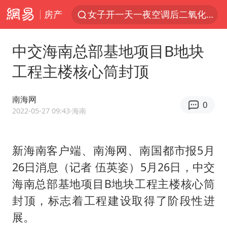
房产
女子开一天一夜空调后二氧化碳中毒
美国将对多晶硅衍生品加征15%关税
中交海南总部基地项目B地块
佛山通报笔试前13被淘汰后5名进体检
工程主楼核心筒封顶
泰国校园枪击案死亡人数升至7人
陕西省委书记赶赴柞水县杏坪镇
南海网
0
女孩摆摊卖菌子时收到北大通知书
2022-05-27 09:43
·海南
年内第一高价股今日打新
新海南客户端、南海网、南国都市报5月
改名后的“青海拉面”店
26日消息（记者 伍英姿）5月26日，中交
粉笔教育发布“自曝式”公开信
海南总部基地项目B地块工程主楼核心筒
广岛核爆81周年央视播《奥本海默》
封顶，标志着工程建设取得了阶段性进
中国女篮热身赛7日将战尼日利亚
展。