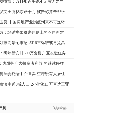
发微博：万科那点事绝不是宝万之争
生:139****8548
发文王健林索赔千万 被告称并未诽谤
姐:139****6438
生:139****7316
玉良:中国房地产业拐点到来不可逆转
生:137****6367
方：经适房限价房原则上将不再新建
生:138****7263
士:182****8478
好推高豪宅市场 2016年标准或再提高
生:136****3612
：明年新安排600万套棚户区改造任务
：为维护广大投资者利益 将继续停牌
房屋委托给中介售卖 空房疑有人居住
盖海南近9成人口 2小时海口可直达三亚
评测
阅读全部