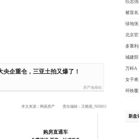
任志强
赵先
被冒名
吴小
钱先
绿地张
姚先
北京官
黄先
于女
多重利
黄先
城建部
万科A
两大央企重仓，三亚土拍又爆了！
女子将
房产海南站
环铁覆
本文来源：网易房产
责任编辑：王晓易_NE0011
新盘
购房直通车