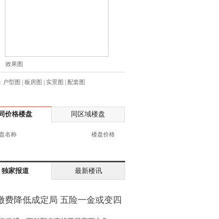
生:138****7263
士:182****8478
生:136****3612
生:150****0731
生:138****8083
效果图
士:186****7681
：
户型图
|
板房图
|
实景图
|
配套图
生:159****3332
生:134****5158
生:159****7226
同价格楼盘
同区域楼盘
生:138****8967
士:136****3668
盘名称
楼盘价格
生:136****9618
士:135****3735
士:138****0324
独家报道
最新楼讯
生:139****9780
士:158****2390
缴费降低成定局 五险一金或变四
士:138****2322
金
士:183****9105