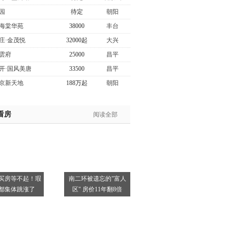
园
待定
朝阳
海棠华苑
38000
丰台
庄·金茂悦
32000起
大兴
雲府
25000
昌平
开·国风美唐
33500
昌平
京新天地
188万起
朝阳
看房
阅读全部
买房等不起！瑕
南二环被遗忘的"富人
都集体跳涨了
区" 房价11年翻8倍