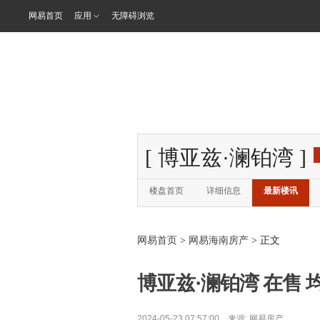
网易首页
应用
无障碍浏览
[
博亚兹·澜铂湾
]
楼盘首页
详细信息
最新楼讯
网易首页
>
网易海南房产
> 正文
博亚兹·澜铂湾 在售 均
2024-05-23 07:57:00 来源:
网易房产