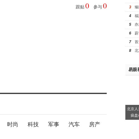
0
0
跟贴
参与
3
臻
4
福
5
亦
6
蔚
7
首
8
北
易眼
北京人
疵盘
时尚
科技
军事
汽车
房产