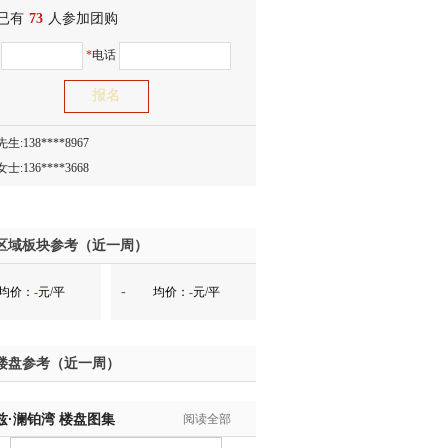
已有
生:138****8083
73
人参加团购
士:186****7681
名
*
电话
生:159****3332
生:134****5158
生:159****7226
生:138****8967
士:136****3668
生:136****9618
士:135****3735
士:138****0324
区域板块参考（近一周）
生:139****9780
-
均价：
-
元/平
均价：
-
元/平
士:158****2390
士:138****2322
士:183****9105
楼盘参考（近一周）
生:139****8548
姐:139****6438
兹·澜铂湾
生:139****7316
楼盘图集
阅读全部
生:137****6367