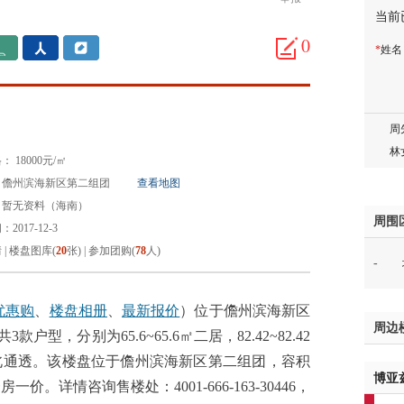
当前
邓先
蒋女
0
*
姓
陈先
杨先
章先
周先
林女
 18000元/㎡
郑先
：儋州滨海新区第二组团
查看地图
谢女
：暂无资料（海南）
魏女
周围
2017-12-3
吴先
情
|
楼盘图库(
20
张)
|
参加团购(
78
人)
-
韩女
蔡女
魏女
优惠购
、
楼盘相册
、
最新报价
）位于儋州滨海新区
周边
赵先
户型，分别为65.6~65.6㎡二居，82.42~82.42
吴小
，均南北通透。该楼盘位于儋州滨海新区第二组团，容积
博亚
钱先
价。详情咨询售楼处：4001-666-163-30446，
姚先