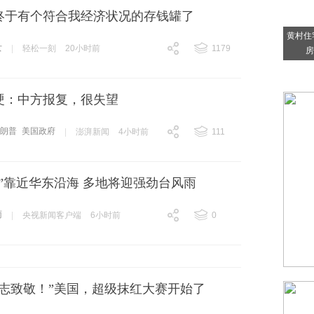
终于有个符合我经济状况的存钱罐了
黄村住
女
|
轻松一刻
20小时前
1179
房
跟贴
1179
硬：中方报复，很失望
特朗普
美国政府
|
澎湃新闻
4小时前
111
跟贴
111
”靠近华东沿海 多地将迎强劲台风雨
雨
|
央视新闻客户端
6小时前
0
跟贴
0
同志致敬！”美国，超级抹红大赛开始了