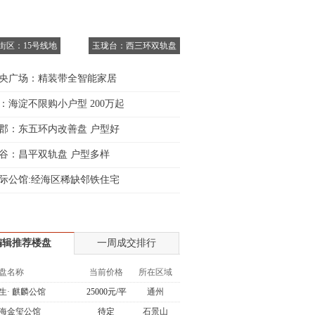
6街区：15号线地
玉珑台：西三环双轨盘
央广场：精装带全智能家居
：海淀不限购小户型 200万起
郡：东五环内改善盘 户型好
谷：昌平双轨盘 户型多样
际公馆:经海区稀缺邻铁住宅
编辑推荐楼盘
一周成交排行
盘名称
当前价格
所在区域
生· 麒麟公馆
25000元/平
通州
海金玺公馆
待定
石景山