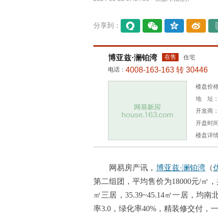
分享到：
易信
微信
QQ空
微博
间
博亚兹·澜铂湾
在售
住宅
4008-163-163 转 30446
电话：
楼盘价格：
地 址
开发商
开盘时间：
楼盘详
网易房产讯，
博亚兹·澜铂湾
（
第二组团，平均售价为18000元/㎡，共3款
㎡三居，35.39~45.14㎡一居
率3.0，绿化率40%，精装修交付，一房一