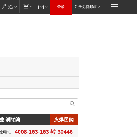
登录
注册免费邮箱
兹·澜铂湾
火爆团购
4008-163-163 转 30446
处电话
生:150****0731