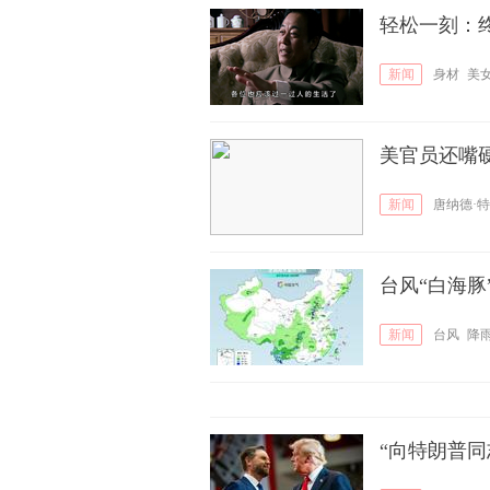
轻松一刻：
新闻
身材
美
美官员还嘴
新闻
唐纳德·
台风“白海豚
新闻
台风
降
“向特朗普