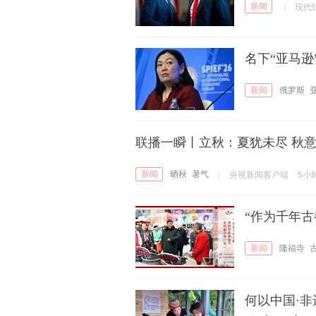
新闻
|
现代
名下“亚马
新闻
俄罗斯
联播一瞬丨立秋：夏犹未尽 秋
新闻
晒秋
暑气
|
央视新闻客户端
5小
“作为千年
新闻
隆福寺
何以中国·