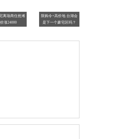
宅离场商住抢滩
限购令+高价地 台湖会
价涨24000
是下一个豪宅区吗？