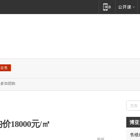
在售
参加团购
价18000元/㎡
博亚
售楼
胡先
举报