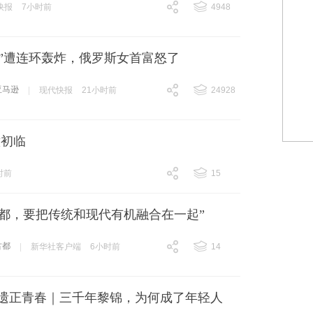
快报
7小时前
4948
跟贴
4948
逊”遭连环轰炸，俄罗斯女首富怒了
亚马逊
|
现代快报
21小时前
24928
跟贴
24928
意初临
时前
15
跟贴
15
古都，要把传统和现代有机融合在一起”
古都
|
新华社客户端
6小时前
14
跟贴
14
非遗正青春｜三千年黎锦，为何成了年轻人