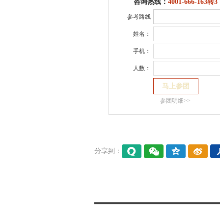
咨询热线：
4001-666-163转3
参考路线
姓名：
手机：
人数：
参团明细>>
分享到：
易信
微信
QQ空
微博
间