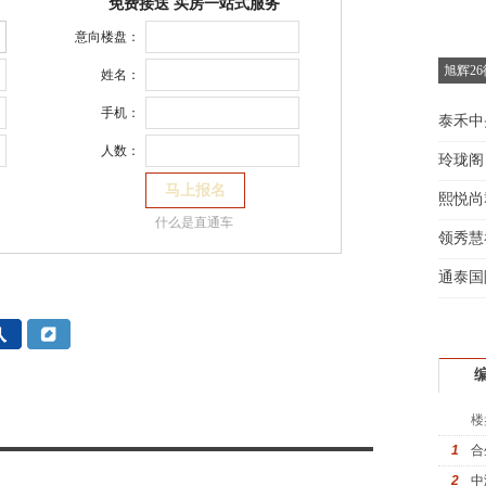
免费接送 买房一站式服务
意向楼盘：
旭辉2
姓名：
手机：
泰禾中
人数：
玲珑阁
熙悦尚
什么是直通车
领秀慧
通泰国
楼
1
合
2
中