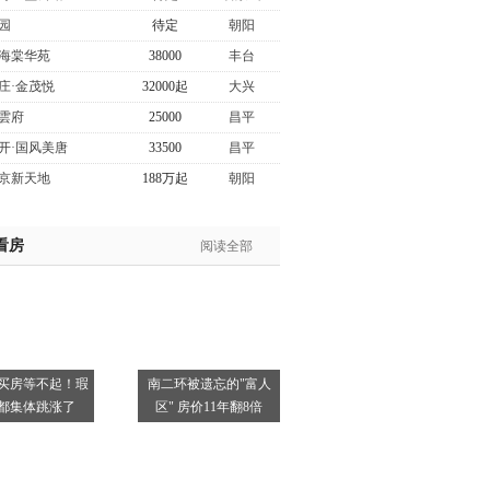
园
待定
朝阳
海棠华苑
38000
丰台
庄·金茂悦
32000起
大兴
雲府
25000
昌平
开·国风美唐
33500
昌平
京新天地
188万起
朝阳
看房
阅读全部
买房等不起！瑕
南二环被遗忘的"富人
都集体跳涨了
区" 房价11年翻8倍