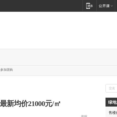
参加团购
新均价21000元/㎡
绿地
售楼
胡先
举报