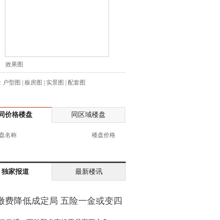
生:138****7263
士:182****8478
生:136****3612
生:150****0731
生:138****8083
效果图
士:186****7681
：
户型图
|
板房图
|
实景图
|
配套图
生:159****3332
生:134****5158
生:159****7226
同价格楼盘
同区域楼盘
生:138****8967
士:136****3668
盘名称
楼盘价格
生:136****9618
士:135****3735
士:138****0324
独家报道
最新楼讯
生:139****9780
士:158****2390
缴费降低成定局 五险一金或变四
士:138****2322
金
士:183****9105