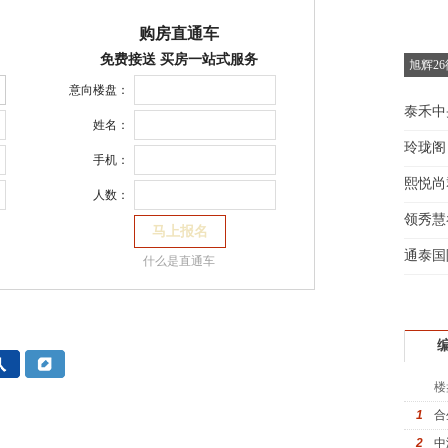
购房直通车
免费接送 买房一站式服务
旭辉2
意向楼盘：
泰禾中
姓名：
玲珑阁
手机：
熙悦尚
人数：
领秀慧
通泰国
什么是直通车
楼
1
合
2
中