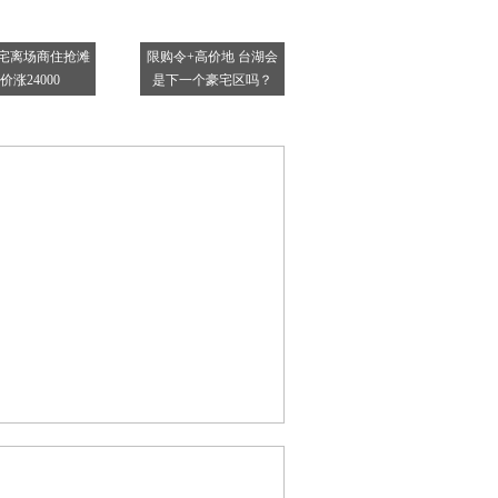
宅离场商住抢滩
限购令+高价地 台湖会
价涨24000
是下一个豪宅区吗？