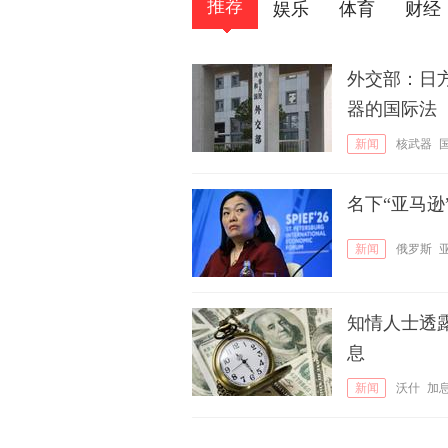
推荐
娱乐
体育
财经
外交部：日
器的国际法
新闻
核武器
名下“亚马
新闻
俄罗斯
知情人士透
息
新闻
沃什
加