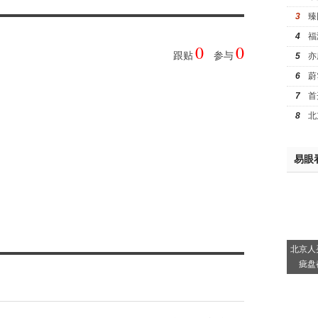
3
臻
4
福
0
0
跟贴
参与
5
亦
6
蔚
7
首
8
北
易眼
北京人
疵盘