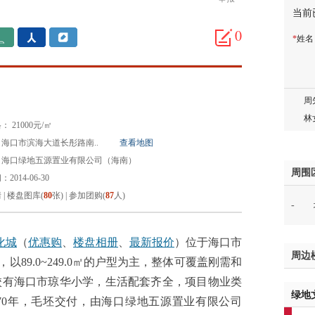
当前
邓先
蒋女
0
*
姓
陈先
杨先
章先
周先
林女
 21000元/㎡
郑先
海口市滨海大道长彤路南..
查看地图
谢女
：海口绿地五源置业有限公司（海南）
魏女
周围
2014-06-30
吴先
情
|
楼盘图库(
80
张)
|
参加团购(
87
人)
-
韩女
蔡女
魏女
化城
（
优惠购
、
楼盘相册
、
最新报价
）位于海口市
周边
赵先
，以89.0~249.0㎡的户型为主，整体可覆盖刚需和
吴小
校有海口市琼华小学，生活配套齐全，项目物业类
绿地
钱先
70年，毛坯交付，由海口绿地五源置业有限公司
姚先