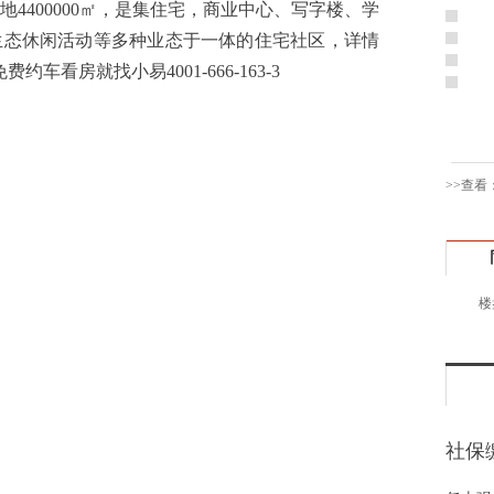
4400000㎡，是集住宅，商业中心、写字楼、学
黄先
生态休闲活动等多种业态于一体的住宅社区，详情
于女
，免费约车看房就找小易4001-666-163-3
黄先
胡先
邓先
蒋女
>>查看
陈先
杨先
章先
周先
林女
楼
郑先
谢女
魏女
吴先
韩女
社保
蔡女
险一
魏女