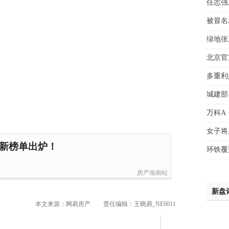
任志强
赵先
被冒名
吴小
钱先
绿地张
姚先
北京官
黄先
于女
多重利
黄先
城建部
万科A
女子将
最新榜单出炉！
环铁覆
房产海南站
新盘
本文来源：网易房产
责任编辑：王晓易_NE0011