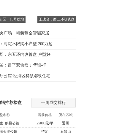
6街区：15号线地
玉珑台：西三环双轨盘
央广场：精装带全智能家居
：海淀不限购小户型 200万起
郡：东五环内改善盘 户型好
谷：昌平双轨盘 户型多样
际公馆:经海区稀缺邻铁住宅
编辑推荐楼盘
一周成交排行
盘名称
当前价格
所在区域
生· 麒麟公馆
25000元/平
通州
海金玺公馆
待定
石景山