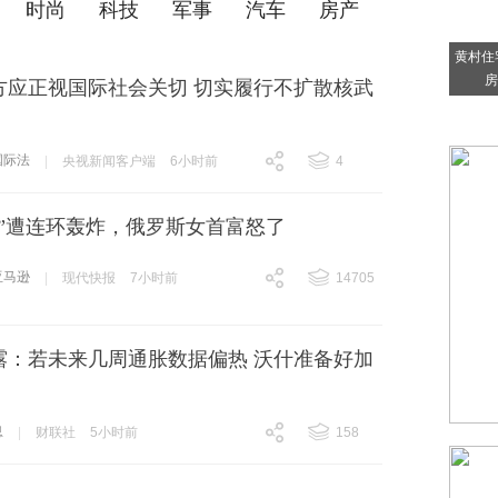
时尚
科技
军事
汽车
房产
黄村住
房
方应正视国际社会关切 切实履行不扩散核武
国际法
|
央视新闻客户端
6小时前
4
跟贴
4
逊”遭连环轰炸，俄罗斯女首富怒了
亚马逊
|
现代快报
7小时前
14705
跟贴
14705
露：若未来几周通胀数据偏热 沃什准备好加
息
|
财联社
5小时前
158
跟贴
158