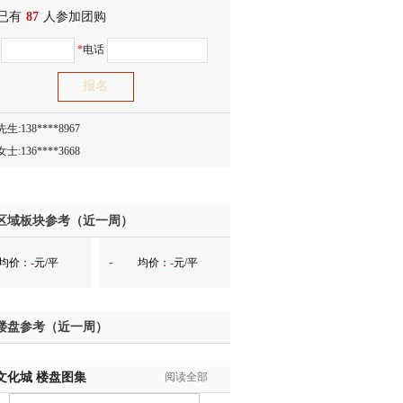
已有
生:138****8083
87
人参加团购
士:186****7681
名
*
电话
生:159****3332
生:134****5158
生:159****7226
生:138****8967
士:136****3668
生:136****9618
士:135****3735
士:138****0324
区域板块参考（近一周）
生:139****9780
-
均价：
-
元/平
均价：
-
元/平
士:158****2390
士:138****2322
士:183****9105
楼盘参考（近一周）
生:139****8548
姐:139****6438
文化城
生:139****7316
楼盘图集
阅读全部
生:137****6367