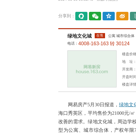
分享到：
易信
微信
QQ空
微博
间
绿地文化城
在售
公寓 城市综合体
4008-163-163 转 30124
电话：
楼盘价格：
地 址：
开发商
开盘时间：
楼盘详
网易房产5月30日报道，
绿地文
海口秀英区，平均售价为21000元/㎡
改善的需求。绿地文化城，周边学
型为公寓、城市综合体，产权年限