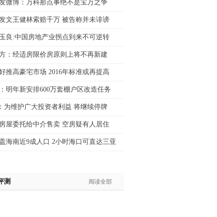
发微博：万科那点事绝不是宝万之争
生:139****8548
发文王健林索赔千万 被告称并未诽谤
姐:139****6438
生:139****7316
玉良:中国房地产业拐点到来不可逆转
生:137****6367
方：经适房限价房原则上将不再新建
生:138****7263
士:182****8478
好推高豪宅市场 2016年标准或再提高
生:136****3612
：明年新安排600万套棚户区改造任务
：为维护广大投资者利益 将继续停牌
房屋委托给中介售卖 空房疑有人居住
盖海南近9成人口 2小时海口可直达三亚
评测
阅读全部