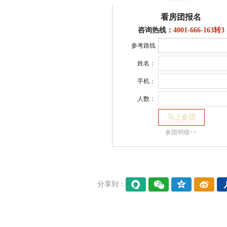
看房团报名
咨询热线：
4001-666-163转3
参考路线
姓名：
手机：
人数：
参团明细>>
分享到：
易信
微信
QQ空
微博
间