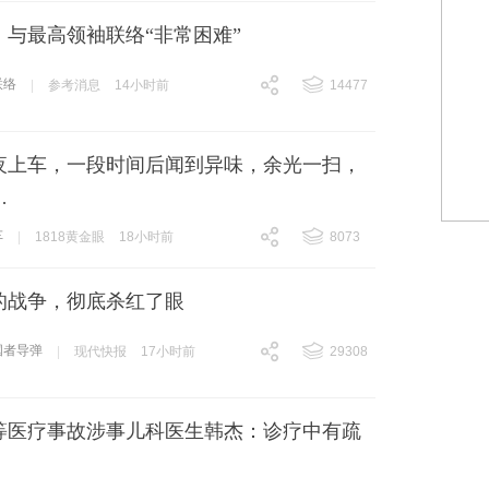
：与最高领袖联络“非常困难”
联络
|
参考消息
14小时前
14477
跟贴
14477
夜上车，一段时间后闻到异味，余光一扫，
…
车
|
1818黄金眼
18小时前
8073
跟贴
8073
的战争，彻底杀红了眼
国者导弹
|
现代快报
17小时前
29308
跟贴
29308
等医疗事故涉事儿科医生韩杰：诊疗中有疏
，