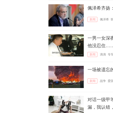
佩泽希齐扬
新闻
佩泽希
一男一女深
他没忍住…
新闻
滴滴
专
一场被遗忘
新闻
战争
爱
对话一级甲
漏，我认错