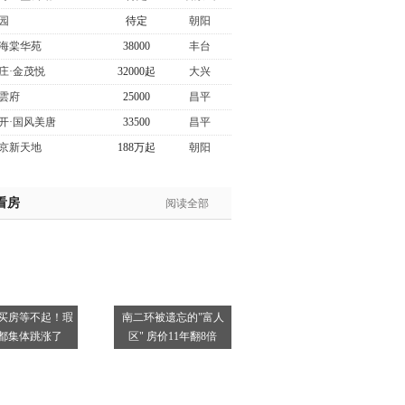
园
待定
朝阳
海棠华苑
38000
丰台
庄·金茂悦
32000起
大兴
雲府
25000
昌平
开·国风美唐
33500
昌平
京新天地
188万起
朝阳
看房
阅读全部
买房等不起！瑕
南二环被遗忘的"富人
都集体跳涨了
区" 房价11年翻8倍