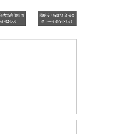
宅离场商住抢滩
限购令+高价地 台湖会
价涨24000
是下一个豪宅区吗？