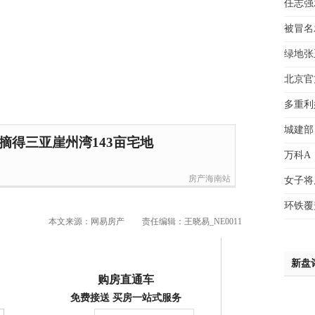
任志强
吴小
被冒名
钱先
姚先
绿地张
黄先
北京官
于女
黄先
多重利
城建部
元摘得三亚崖州湾143亩宅地
万科A
房产海南站
女子将
环铁覆
本文来源：网易房产
责任编辑：王晓易_NE0011
新盘
购房直通车
免费接送 买房一站式服务