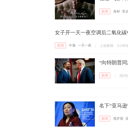
新闻
身材
美
女子开一天一夜空调后二氧化碳
新闻
中毒
一天一夜
|
上游新闻
2小时
“向特朗普
新闻
|
现代
名下“亚马
新闻
俄罗斯