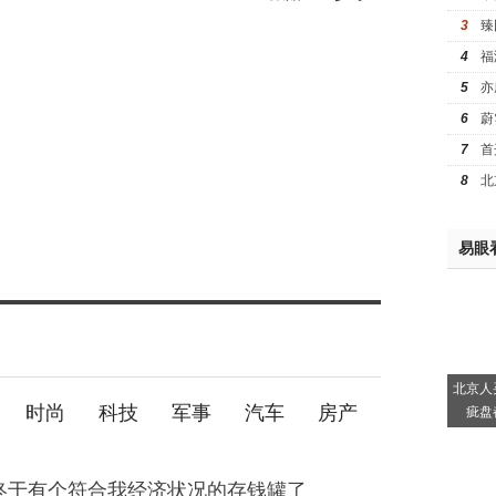
3
臻
4
福
5
亦
6
蔚
7
首
8
北
易眼
北京人
时尚
科技
军事
汽车
房产
疵盘
终于有个符合我经济状况的存钱罐了