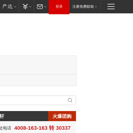
登录
注册免费邮箱
轩
火爆团购
生:150****0731
4008-163-163 转 30337
处电话
生:138****8083