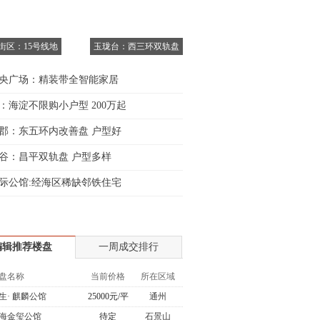
6街区：15号线地
玉珑台：西三环双轨盘
央广场：精装带全智能家居
：海淀不限购小户型 200万起
郡：东五环内改善盘 户型好
谷：昌平双轨盘 户型多样
际公馆:经海区稀缺邻铁住宅
编辑推荐楼盘
一周成交排行
盘名称
当前价格
所在区域
生· 麒麟公馆
25000元/平
通州
海金玺公馆
待定
石景山