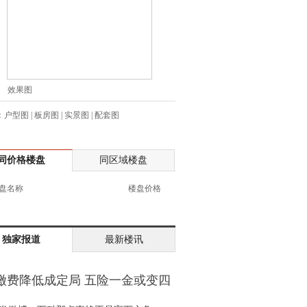
士:182****8478
生:136****3612
生:150****0731
生:138****8083
士:186****7681
效果图
生:159****3332
：
户型图
|
板房图
|
实景图
|
配套图
生:134****5158
生:159****7226
生:138****8967
同价格楼盘
同区域楼盘
士:136****3668
生:136****9618
盘名称
楼盘价格
士:135****3735
士:138****0324
生:139****9780
独家报道
最新楼讯
士:158****2390
士:138****2322
缴费降低成定局 五险一金或变四
士:183****9105
金
生:139****8548