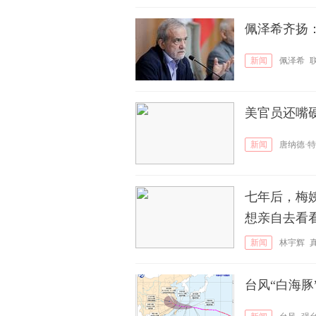
佩泽希齐扬
新闻
佩泽希
美官员还嘴
新闻
唐纳德·
七年后，梅
想亲自去看
新闻
林宇辉
台风“白海