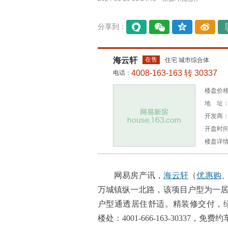
分享到：
易信
微信
QQ空
微博
间
海云轩
在售
住宅 城市综合体
4008-163-163 转 30337
电话：
楼盘价格：
地 址：
开发商
开盘时间：
楼盘详
网易房产讯，
海云轩
（
优惠购
万城镇纵一北路，该项目户型为一居、二居，建
户型通透居住舒适。精装修交付，绿化
楼处：4001-666-163-30337，免费约