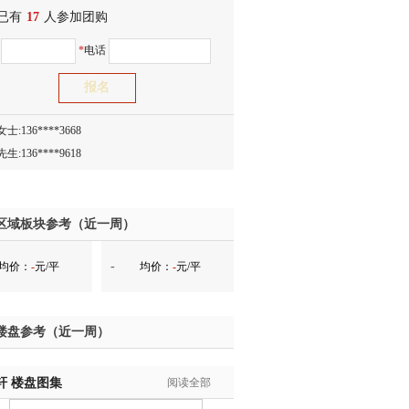
已有
士:186****7681
17
人参加团购
生:159****3332
名
*
电话
生:134****5158
生:159****7226
生:138****8967
士:136****3668
生:136****9618
士:135****3735
士:138****0324
生:139****9780
区域板块参考（近一周）
士:158****2390
-
均价：
-
元/平
均价：
-
元/平
士:138****2322
士:183****9105
生:139****8548
楼盘参考（近一周）
姐:139****6438
生:139****7316
轩
生:137****6367
楼盘图集
阅读全部
生:138****7263