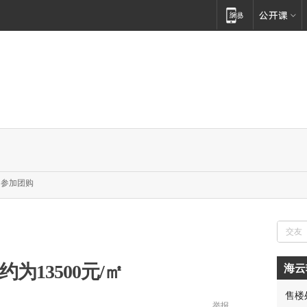
参加团购
为13500元/㎡
海云
胡先
售楼
邓先
举报