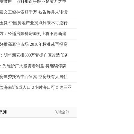
发微博：万科那点事绝不是宝万之争
姐:139****6438
发文王健林索赔千万 被告称并未诽谤
生:139****7316
生:137****6367
玉良:中国房地产业拐点到来不可逆转
生:138****7263
方：经适房限价房原则上将不再新建
士:182****8478
生:136****3612
好推高豪宅市场 2016年标准或再提高
：明年新安排600万套棚户区改造任务
：为维护广大投资者利益 将继续停牌
房屋委托给中介售卖 空房疑有人居住
盖海南近9成人口 2小时海口可直达三亚
评测
阅读全部