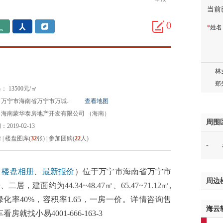
当前
蒋女
陈先
0
*
姓
杨先
章先
周先
林女
郑先
 13500元/㎡
谢女
万宁市海南省万宁市万城..
查看地图
魏女
：海南蒙华泰房地产开发有限公司 （海南）
吴先
周围
2019-02-13
韩女
情
|
楼盘图库(
32
张)
|
参加团购(
22
人)
-
蔡女
魏女
赵先
、
楼盘相册
、
最新报价
）位于万宁市海南省万宁市
周边
吴小
面约为44.34~48.47㎡、65.47~71.12㎡,
钱先
率40%，容积率1.65，一房一价。详情咨询售
海云
姚先
车看房就找小易4001-666-163-3
黄先