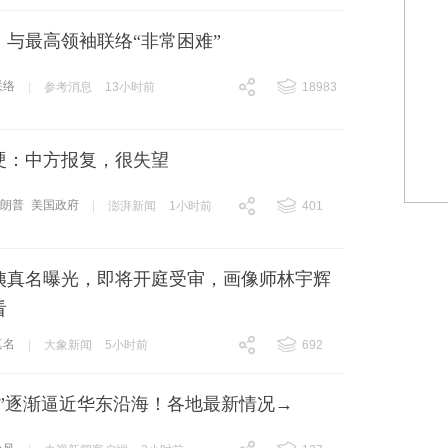
：与最高领袖联络“非常困难”
联络
|
参考消息
13小时前
18983
跟贴
18983
硬：中方报复，很失望
特朗普
美国政府
|
澎湃新闻
1小时前
401
跟贴
401
姨真名曝光，即将开庭受审，画像师林宇辉
看
真名
|
大象新闻
5小时前
692
跟贴
692
豚”逐渐逼近华东沿海！各地最新情况→