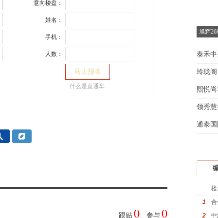
意向楼盘：
姓名：
旭辉2
手机：
泰禾中
人数：
玲珑阁
什么是直通车
熙悦尚
领秀慧
通泰国
楼
1
合
0
0
跟贴
参与
2
中