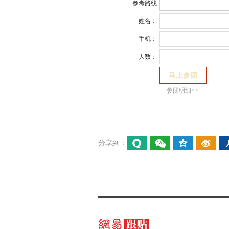
参考路线
姓名：
手机：
人数：
参团明细>>
分享到：
易信
微信
QQ空
微博
间