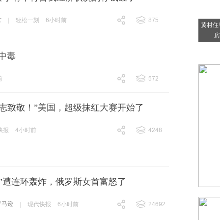
女
|
轻松一刻
6小时前
875
黄村住
跟贴
875
房
中毒
前
572
跟贴
572
同志致敬！”美国，超级抹红大赛开始了
快报
4小时前
4248
跟贴
4248
逊”遭连环轰炸，俄罗斯女首富怒了
亚马逊
|
现代快报
6小时前
24692
跟贴
24692