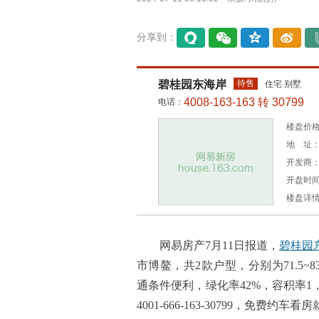
分享到：
易信
微信
QQ空
微博
间
碧桂园东海岸
待售
住宅 别墅
4008-163-163 转 30799
电话：
楼盘价格
地 址：
开发商
开盘时间：
楼盘详
网易房产7月11日报道，
碧桂园
市博鳌，共2款户型，分别为71.5~83
通条件便利，绿化率42%，容积率
4001-666-163-30799，免费约车看房就