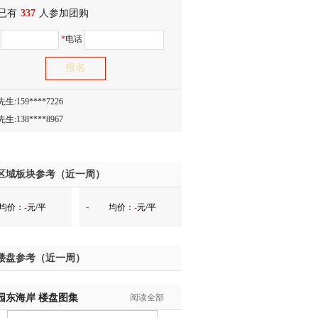
已有
生:150****0731
337
人参加团购
生:138****8083
名
*
电话
士:186****7681
生:159****3332
生:134****5158
生:159****7226
生:138****8967
士:136****3668
生:136****9618
士:135****3735
区域板块参考（近一周）
士:138****0324
-
均价：
-
元/平
均价：
-
元/平
生:139****9780
士:158****2390
士:138****2322
楼盘参考（近一周）
士:183****9105
生:139****8548
园东海岸
姐:139****6438
楼盘图集
阅读全部
生:139****7316