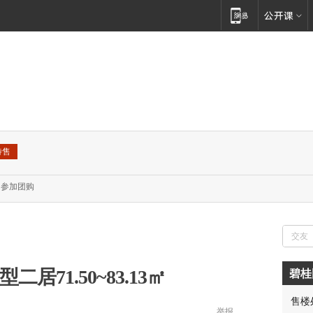
待售
参加团购
居71.50~83.13㎡
碧桂
售楼
举报