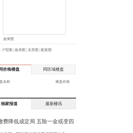
生:137****6367
生:138****7263
士:182****8478
生:136****3612
生:150****0731
效果图
生:138****8083
：
户型图
|
板房图
|
实景图
|
配套图
士:186****7681
生:159****3332
生:134****5158
同价格楼盘
同区域楼盘
生:159****7226
生:138****8967
盘名称
楼盘价格
士:136****3668
生:136****9618
士:135****3735
独家报道
最新楼讯
士:138****0324
生:139****9780
缴费降低成定局 五险一金或变四
士:158****2390
金
士:138****2322