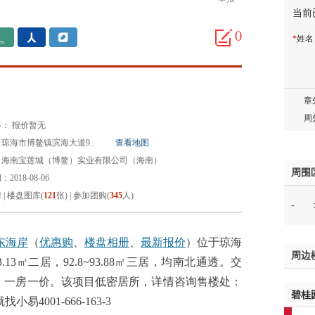
当前
胡先
邓先
0
*
姓
蒋女
陈先
杨先
章先
周先
： 报价暂无
林女
琼海市博鳌镇滨海大道9..
查看地图
郑先
：海南宝莲城（博鳌）实业有限公司（海南）
谢女
周围
2018-08-06
魏女
情
|
楼盘图库(
121
张)
|
参加团购(
345
人)
-
吴先
韩女
蔡女
东海岸
（
优惠购
、
楼盘相册
、
最新报价
）位于琼海
周边
魏女
.13㎡二居，92.8~93.88㎡三居，均南北通透。交
赵先
1，一房一价。该项目低密居所，详情咨询售楼处：
碧桂
吴小
找小易4001-666-163-3
钱先