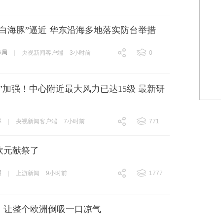
跟贴
254
白海豚”逼近 华东沿海多地落实防台举措
事局
|
央视新闻客户端
3小时前
0
跟贴
0
”加强！中心附近最大风力已达15级 最新研
豚
|
央视新闻客户端
7小时前
771
跟贴
771
欧元献祭了
债
|
上游新闻
9小时前
1777
跟贴
1777
，让整个欧洲倒吸一口凉气