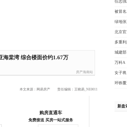
任志强
魏女
被冒名
赵先
吴小
绿地张
钱先
北京官
姚先
黄先
多重利
于女
城建部
黄先
海棠湾 综合楼面价约1.67万
万科A
房产海南站
女子将
环铁覆
本文来源：网易房产
责任编辑：王晓易_NE0011
新盘
购房直通车
免费接送 买房一站式服务