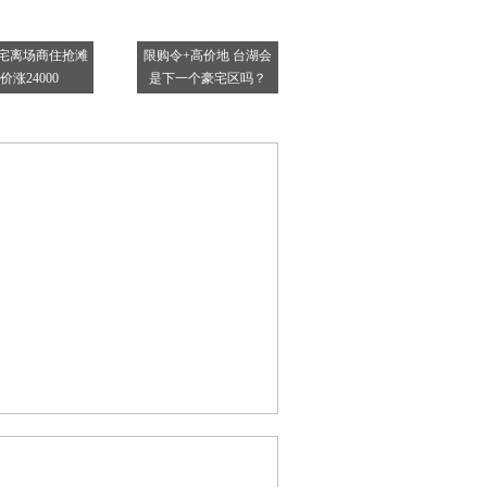
宅离场商住抢滩
限购令+高价地 台湖会
价涨24000
是下一个豪宅区吗？