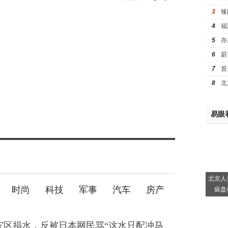
3
臻
4
福
5
亦
6
蔚
7
首
8
北
易眼
北京人
时尚
科技
军事
汽车
房产
疵盘
灾区捐水，反被日本网民骂“这水只配冲马