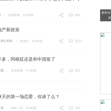
黄村住
国
|
澎湃新闻
5小时前
936
房
跟贴
936
地产新政策
住房公积金
|
新华社
3小时前
2013
跟贴
2013
年多，阿根廷还是和中国签了
美国
|
澎湃新闻
5小时前
281
跟贴
281
秋天的第一场恋爱，你谈了么？
人鱼
|
轻松一刻
8小时前
254