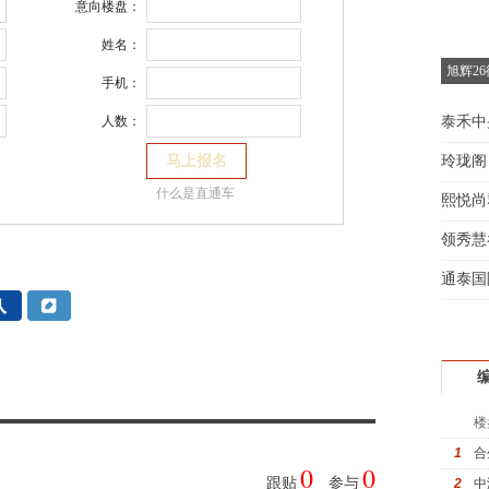
意向楼盘：
姓名：
旭辉2
手机：
泰禾中
人数：
玲珑阁
什么是直通车
熙悦尚
领秀慧
通泰国
楼
1
合
0
0
跟贴
参与
2
中