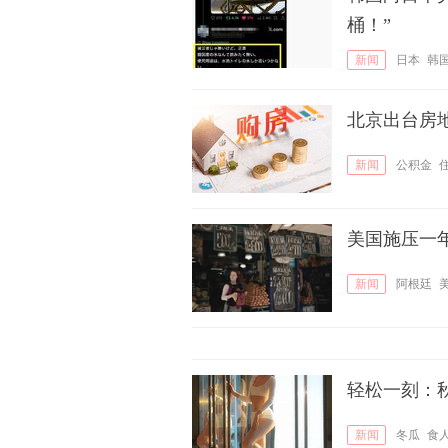
桶！”
新闻
日本
韩
北京出台房
新闻
公积金
美国施压一
新闻
阿根廷
轻松一刻：
新闻
冬瓜
食