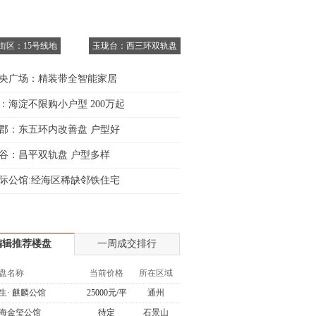
6街区：15号线地
玉珑台：西三环双轨盘
央广场：精装带全智能家居
：海淀不限购小户型 200万起
郡：东五环内改善盘 户型好
谷：昌平双轨盘 户型多样
际公馆:经海区稀缺邻铁住宅
编辑推荐楼盘
一周成交排行
盘名称
当前价格
所在区域
生· 麒麟公馆
25000元/平
通州
海金玺公馆
待定
石景山