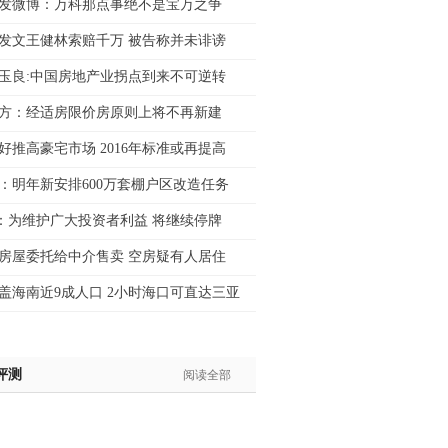
发微博：万科那点事绝不是宝万之争
士:183****9105
发文王健林索赔千万 被告称并未诽谤
生:139****8548
姐:139****6438
玉良:中国房地产业拐点到来不可逆转
生:139****7316
方：经适房限价房原则上将不再新建
生:137****6367
生:138****7263
好推高豪宅市场 2016年标准或再提高
士:182****8478
：明年新安排600万套棚户区改造任务
生:136****3612
：为维护广大投资者利益 将继续停牌
房屋委托给中介售卖 空房疑有人居住
盖海南近9成人口 2小时海口可直达三亚
评测
阅读全部