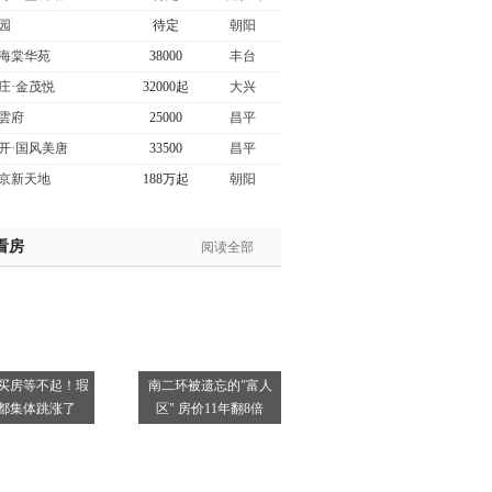
园
待定
朝阳
海棠华苑
38000
丰台
庄·金茂悦
32000起
大兴
雲府
25000
昌平
开·国风美唐
33500
昌平
京新天地
188万起
朝阳
看房
阅读全部
买房等不起！瑕
南二环被遗忘的"富人
都集体跳涨了
区" 房价11年翻8倍