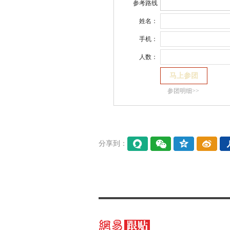
参考路线
姓名：
手机：
人数：
参团明细>>
分享到：
易信
微信
QQ空
微博
间