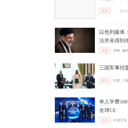
新闻
|
现代
以色列媒体
法并未得到
新闻
伊朗
穆
三国军事结
新闻
印度
三
单人学费10
全球CE
新闻
牛津大学