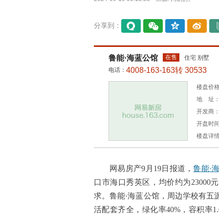
分享到：
易信
微信
QQ空
微博
间
鲁能·海蓝公馆
在售
住宅 别墅
4008-163-163转 30533
电话：
楼盘价格：
地 址：
开发商
开盘时间：
楼盘详
网易房产9月19日报道，
鲁能·
口市海口秀英区，均价约为23000
求。鲁能·海蓝公馆，周边学校有五
活配套齐全，绿化率40%，容积率1