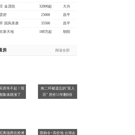
庄·金茂悦
32000起
大兴
雲府
25000
昌平
开·国风美唐
33500
昌平
京新天地
188万起
朝阳
看房
阅读全部
买房等不起！瑕
南二环被遗忘的"富人
都集体跳涨了
区" 房价11年翻8倍
宅离场商住抢滩
限购令+高价地 台湖会