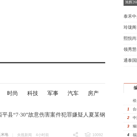
旭辉2
泰禾中
玲珑阁
熙悦尚
领秀慧
通泰国
时尚
科技
军事
汽车
房产
楼
1
合
平县“7·30”故意伤害案件犯罪嫌疑人夏某钢
2
中
3
臻
玉米地
4
福
|
央视新闻
4小时前
10092