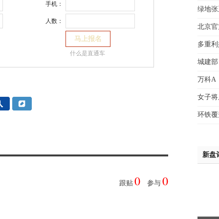
手机：
绿地张
赵先
人数：
吴小
北京官
钱先
多重利
姚先
什么是直通车
黄先
城建部
于女
万科A
黄先
女子将
环铁覆
新盘
0
0
跟贴
参与