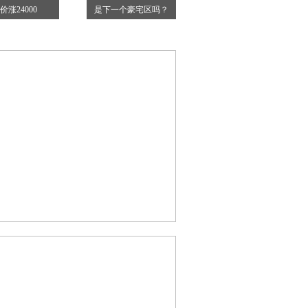
价涨24000
是下一个豪宅区吗？