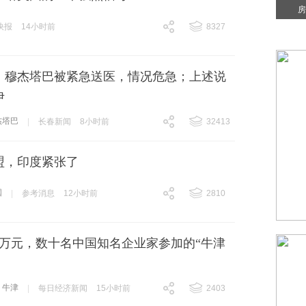
房
快报
14小时前
8327
跟贴
8327
：穆杰塔巴被紧急送医，情况危急；上述说
伊
杰塔巴
|
长春新闻
8小时前
32413
跟贴
32413
盟，印度紧张了
国
|
参考消息
12小时前
2810
跟贴
2810
8万元，数十名中国知名企业家参加的“牛津
牛津
|
每日经济新闻
15小时前
2403
跟贴
2403