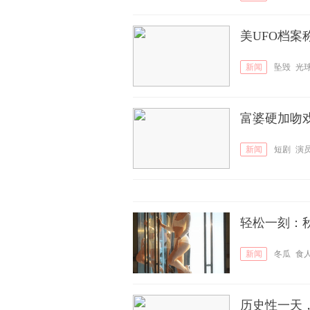
美UFO档
新闻
坠毁
光
富婆硬加吻
新闻
短剧
演
轻松一刻：
新闻
冬瓜
食
历史性一天