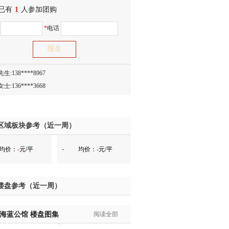
已有
生:138****8083
1
人参加团购
士:186****7681
名
*
电话
生:159****3332
生:134****5158
生:159****7226
生:138****8967
士:136****3668
生:136****9618
士:135****3735
士:138****0324
区域板块参考（近一周）
生:139****9780
-
均价：
-
元/平
均价：
-
元/平
士:158****2390
士:138****2322
士:183****9105
楼盘参考（近一周）
生:139****8548
姐:139****6438
·海蓝公馆
生:139****7316
楼盘图集
阅读全部
生:137****6367