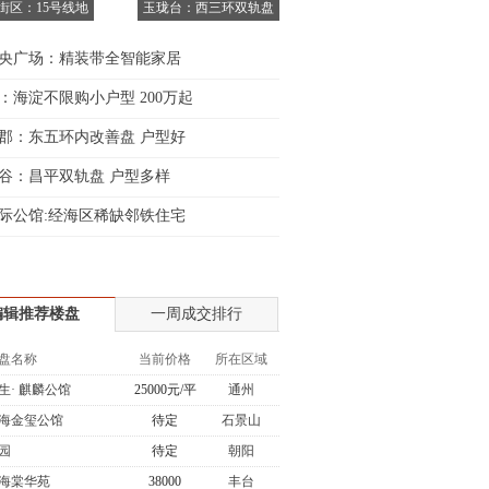
6街区：15号线地
玉珑台：西三环双轨盘
央广场：精装带全智能家居
：海淀不限购小户型 200万起
郡：东五环内改善盘 户型好
谷：昌平双轨盘 户型多样
际公馆:经海区稀缺邻铁住宅
编辑推荐楼盘
一周成交排行
盘名称
当前价格
所在区域
生· 麒麟公馆
25000元/平
通州
海金玺公馆
待定
石景山
园
待定
朝阳
海棠华苑
38000
丰台