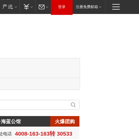
登录
注册免费邮箱
·海蓝公馆
火爆团购
4008-163-163转 30533
处电话
生:150****0731