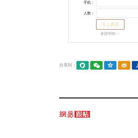
手机：
人数：
参团明细>>
分享到：
易信
微信
QQ空
微博
间