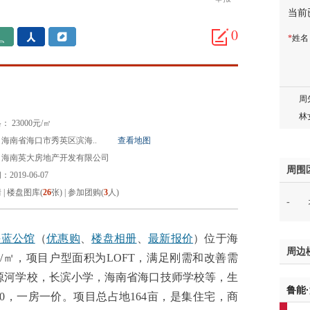
当前
邓先
蒋女
0
*
姓
陈先
杨先
章先
周先
林女
 23000元/㎡
郑先
海南省海口市秀英区滨海..
查看地图
谢女
：海南英大房地产开发有限公司
魏女
周围
2019-06-07
吴先
情
|
楼盘图库(
26
张)
|
参加团购(
3
人)
-
韩女
蔡女
魏女
海蓝公馆
（
优惠购
、
楼盘相册
、
最新报价
）位于海
周边
赵先
元/㎡，项目户型面积为LOFT，满足刚需和改善需
吴小
源河学校，长滨小学，海南省海口技师学校等，生
鲁能
钱先
.0，一房一价。项目总占地164亩，是集住宅，商
姚先