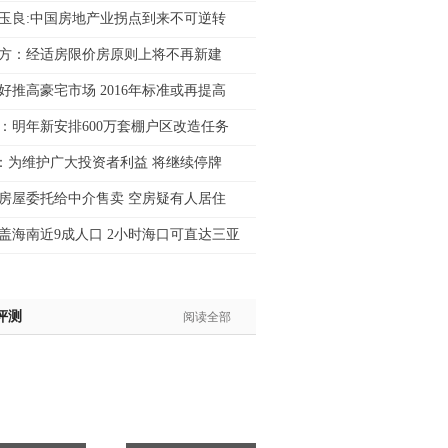
玉良:中国房地产业拐点到来不可逆转
生:139****8548
姐:139****6438
方：经适房限价房原则上将不再新建
生:139****7316
好推高豪宅市场 2016年标准或再提高
生:137****6367
生:138****7263
：明年新安排600万套棚户区改造任务
士:182****8478
：为维护广大投资者利益 将继续停牌
生:136****3612
房屋委托给中介售卖 空房疑有人居住
盖海南近9成人口 2小时海口可直达三亚
评测
阅读全部