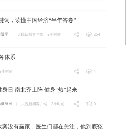
键词，读懂中国经济“半年答卷”
习近平
|
人民日报客户端
2小时前
254
跟贴
254
务体系
2小时前
4
跟贴
4
身日 南北齐上阵 健身“热”起来
民健身日
|
央视新闻客户端
2小时前
0
跟贴
0
故案没有赢家：医生们都在关注，他到底冤