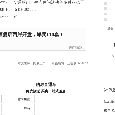
小学）、交通枢纽、生态休闲活动等多种业态于一
黄先
3-163转 30533。
于女
黄先
胡先
>>查看
邓先
雲启西岸开盘，爆卖110套！
蒋女
陈先
房产海南站
杨先
楼
章先
周先
本文来源：网易房产
责任编辑：王晓易_NE0011
林女
郑先
谢女
购房直通车
魏女
社保
免费接送 买房一站式服务
吴先
险一
意向楼盘：
任志强
韩女
蔡女
姓名：
被冒名
魏女