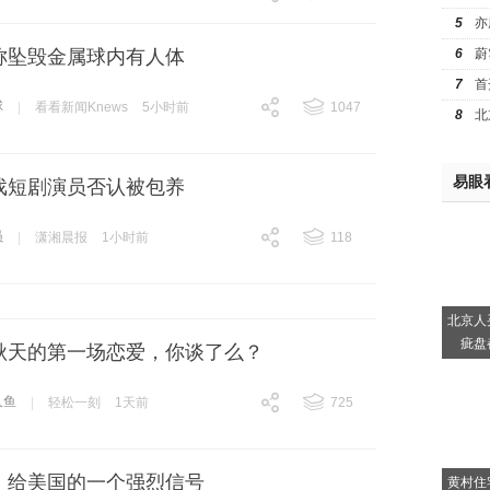
跟贴
10092
5
亦
6
蔚
案称坠毁金属球内有人体
7
首
球
|
看看新闻Knews
5小时前
1047
8
北
跟贴
1047
易眼
戏短剧演员否认被包养
员
|
潇湘晨报
1小时前
118
跟贴
118
北京人
疵盘
秋天的第一场恋爱，你谈了么？
人鱼
|
轻松一刻
1天前
725
跟贴
725
，给美国的一个强烈信号
黄村住