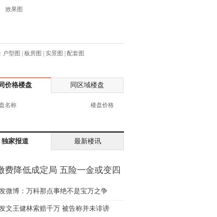
效果图
生:138****7263
士:182****8478
生:136****3612
生:150****0731
：
户型图
|
板房图
|
实景图
|
配套图
生:138****8083
士:186****7681
生:159****3332
同价格楼盘
同区域楼盘
生:134****5158
盘名称
楼盘价格
生:159****7226
生:138****8967
士:136****3668
独家报道
最新楼讯
生:136****9618
士:135****3735
士:138****0324
缴费降低成定局 五险一金或变四
生:139****9780
金
发微博：万科那点事绝不是宝万之争
士:158****2390
士:138****2322
发文王健林索赔千万 被告称并未诽谤
士:183****9105