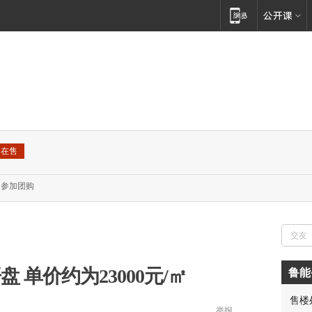
在售
参加团购
 单价约为23000元/㎡
鲁能
售楼
胡先
举报