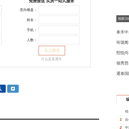
免费接送 买房一站式服务
意向楼盘：
旭辉2
姓名：
手机：
泰禾中
人数：
玲珑阁
熙悦尚
什么是直通车
领秀慧
通泰国
楼
1
合
2
中