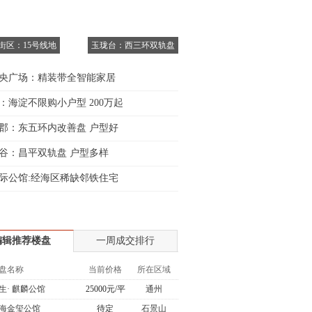
6街区：15号线地
玉珑台：西三环双轨盘
央广场：精装带全智能家居
：海淀不限购小户型 200万起
郡：东五环内改善盘 户型好
谷：昌平双轨盘 户型多样
际公馆:经海区稀缺邻铁住宅
编辑推荐楼盘
一周成交排行
盘名称
当前价格
所在区域
生· 麒麟公馆
25000元/平
通州
海金玺公馆
待定
石景山