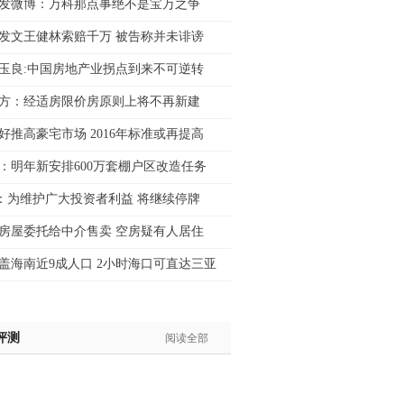
发微博：万科那点事绝不是宝万之争
士:183****9105
发文王健林索赔千万 被告称并未诽谤
生:139****8548
姐:139****6438
玉良:中国房地产业拐点到来不可逆转
生:139****7316
方：经适房限价房原则上将不再新建
生:137****6367
生:138****7263
好推高豪宅市场 2016年标准或再提高
士:182****8478
：明年新安排600万套棚户区改造任务
生:136****3612
：为维护广大投资者利益 将继续停牌
房屋委托给中介售卖 空房疑有人居住
盖海南近9成人口 2小时海口可直达三亚
评测
阅读全部