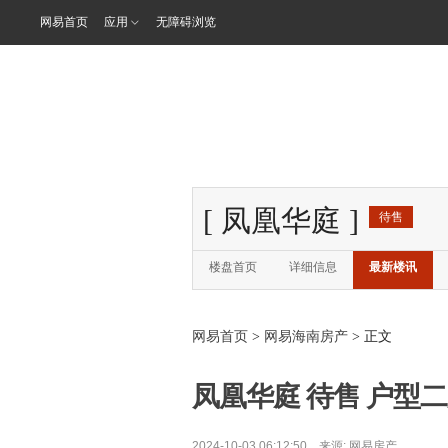
网易首页
应用
无障碍浏览
[
凤凰华庭
]
待售
楼盘首页
详细信息
最新楼讯
网易首页
>
网易海南房产
> 正文
凤凰华庭 待售 户型二居
2024-10-03 06:12:50 来源:
网易房产