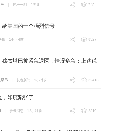
人鱼
|
轻松一刻
1天前
745
跟贴
745
，给美国的一个强烈信号
快报
14小时前
8327
跟贴
8327
：穆杰塔巴被紧急送医，情况危急；上述说
伊
杰塔巴
|
长春新闻
9小时前
32413
跟贴
32413
盟，印度紧张了
国
|
参考消息
12小时前
2810
跟贴
2810