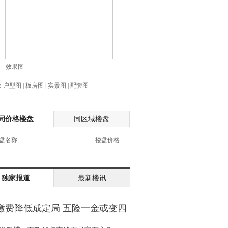
生:137****6367
生:138****7263
士:182****8478
生:136****3612
生:150****0731
效果图
生:138****8083
：
户型图
|
板房图
|
实景图
|
配套图
士:186****7681
生:159****3332
生:134****5158
同价格楼盘
同区域楼盘
生:159****7226
生:138****8967
盘名称
楼盘价格
士:136****3668
生:136****9618
士:135****3735
独家报道
最新楼讯
士:138****0324
生:139****9780
缴费降低成定局 五险一金或变四
士:158****2390
金
士:138****2322