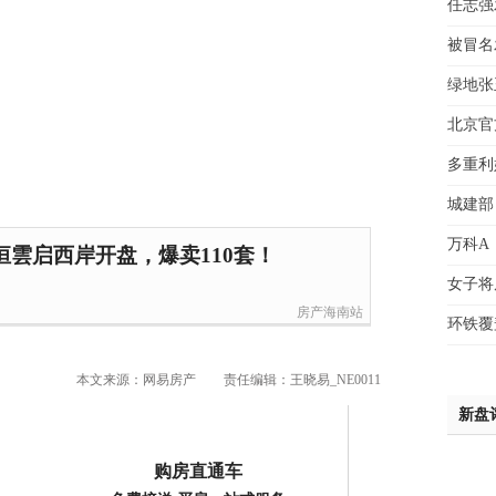
任志强
魏女
被冒名
赵先
吴小
绿地张
钱先
北京官
姚先
黄先
多重利
于女
城建部
黄先
万科A
雲启西岸开盘，爆卖110套！
女子将
房产海南站
环铁覆
本文来源：网易房产
责任编辑：王晓易_NE0011
新盘
购房直通车