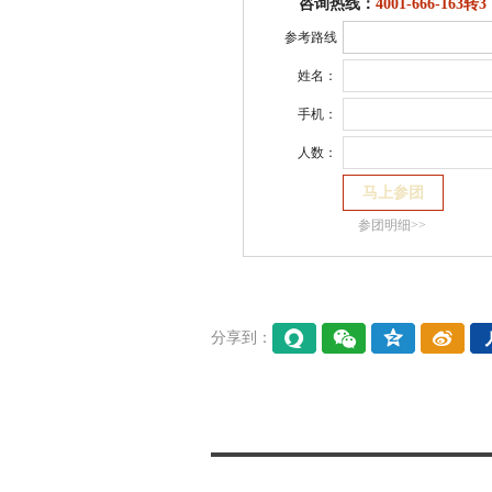
咨询热线：
4001-666-163转3
参考路线
姓名：
手机：
人数：
参团明细>>
分享到：
易信
微信
QQ空
微博
间