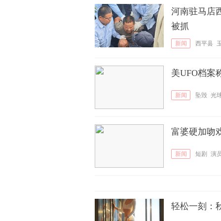
河南驻马店西
被抓
新闻
西平县
美UFO档
新闻
坠毁
光
富婆硬加吻
新闻
短剧
演
轻松一刻：