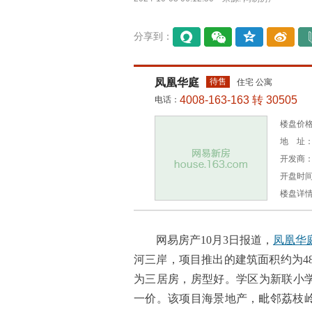
分享到：
易信
微信
QQ空
微博
间
凤凰华庭
待售
住宅 公寓
4008-163-163 转 30505
电话：
楼盘价格
地 址：
开发商
开盘时间：
楼盘详
网易房产10月3日报道，
凤凰华
河三岸，项目推出的建筑面积约为48.0~
为三居房，房型好。学区为新联小学，
一价。该项目海景地产，毗邻荔枝岭，