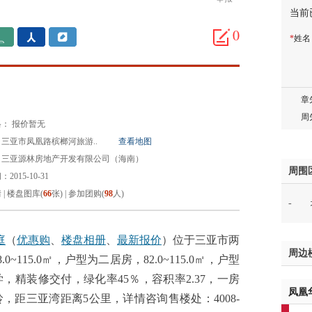
当前
胡先
邓先
0
*
姓
蒋女
陈先
杨先
章先
周先
： 报价暂无
林女
三亚市凤凰路槟榔河旅游..
查看地图
郑先
：三亚源林房地产开发有限公司（海南）
谢女
周围
2015-10-31
魏女
情
|
楼盘图库(
66
张)
|
参加团购(
98
人)
-
吴先
韩女
蔡女
庭
（
优惠购
、
楼盘相册
、
最新报价
）位于三亚市两
周边
魏女
115.0㎡，户型为二居房，82.0~115.0㎡，户型
赵先
精装修交付，绿化率45％，容积率2.37，一房
凤凰
吴小
距三亚湾距离5公里，详情咨询售楼处：4008-
钱先