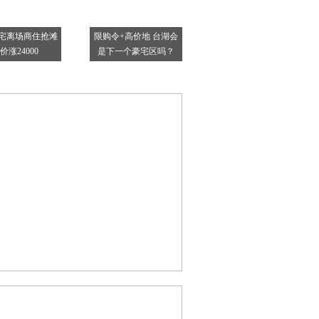
宅离场商住抢滩
限购令+高价地 台湖会
价涨24000
是下一个豪宅区吗？