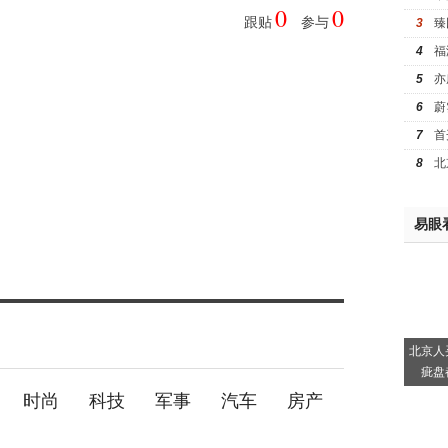
0
0
跟贴
参与
3
臻
4
福
5
亦
6
蔚
7
首
8
北
易眼
北京人
疵盘
时尚
科技
军事
汽车
房产