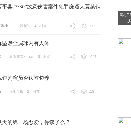
平县“7·30”故意伤害案件犯罪嫌疑人夏某钢
黄村住
房
玉米地
|
央视新闻
4小时前
10092
跟贴
10092
案称坠毁金属球内有人体
球
|
看看新闻Knews
5小时前
1047
跟贴
1047
戏短剧演员否认被包养
员
|
潇湘晨报
2小时前
118
跟贴
118
秋天的第一场恋爱，你谈了么？