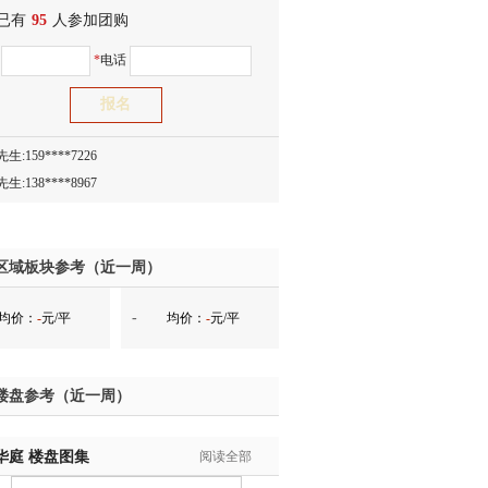
已有
生:150****0731
95
人参加团购
生:138****8083
名
*
电话
士:186****7681
生:159****3332
生:134****5158
生:159****7226
生:138****8967
士:136****3668
生:136****9618
士:135****3735
区域板块参考（近一周）
士:138****0324
-
均价：
-
元/平
均价：
-
元/平
生:139****9780
士:158****2390
士:138****2322
楼盘参考（近一周）
士:183****9105
生:139****8548
华庭
姐:139****6438
楼盘图集
阅读全部
生:139****7316