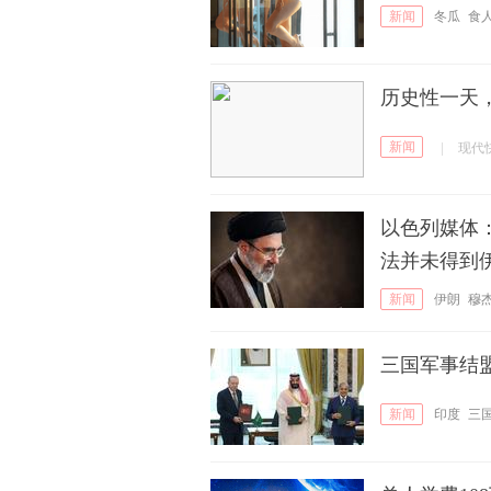
新闻
冬瓜
食
历史性一天
新闻
|
现代
以色列媒体
法并未得到
新闻
伊朗
穆
三国军事结
新闻
印度
三