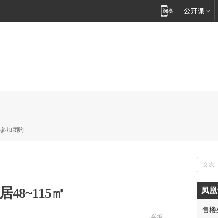
参加团购
48~115㎡
凤凰
售楼
举报