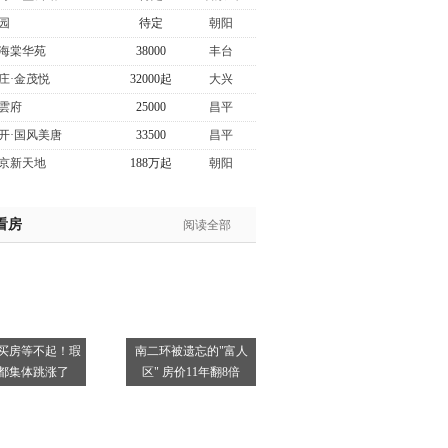
园
待定
朝阳
海棠华苑
38000
丰台
庄·金茂悦
32000起
大兴
雲府
25000
昌平
开·国风美唐
33500
昌平
京新天地
188万起
朝阳
看房
阅读全部
买房等不起！瑕
南二环被遗忘的"富人
都集体跳涨了
区" 房价11年翻8倍