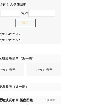
已有
1
人参加团购
生:150****0731
名
*
电话
生:138****8083
士:186****7681
生:159****3332
生:134****5158
生:159****7226
生:138****8967
士:136****3668
生:136****9618
区域板块参考（近一周）
士:135****3735
-
均价：
-
元/平
均价：
-
元/平
士:138****0324
生:139****9780
士:158****2390
楼盘参考（近一周）
士:138****2322
士:183****9105
置地观岚项目
生:139****8548
楼盘图集
阅读全部
姐:139****6438