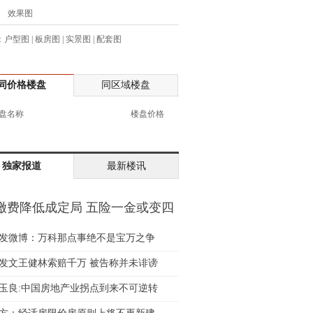
效果图
生:139****7316
生:137****6367
：
户型图
|
板房图
|
实景图
|
配套图
生:138****7263
士:182****8478
生:136****3612
同价格楼盘
同区域楼盘
生:150****0731
盘名称
楼盘价格
生:138****8083
士:186****7681
生:159****3332
独家报道
最新楼讯
生:134****5158
生:159****7226
缴费降低成定局 五险一金或变四
生:138****8967
金
士:136****3668
发微博：万科那点事绝不是宝万之争
生:136****9618
士:135****3735
发文王健林索赔千万 被告称并未诽谤
士:138****0324
玉良:中国房地产业拐点到来不可逆转
生:139****9780
士:158****2390