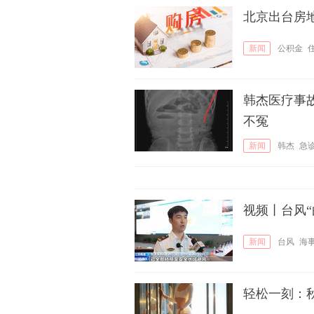
北京出台房
新闻
公积金
韩杰医疗事
不冤
新闻
韩杰
急
视频丨台风“
新闻
台风
海
轻松一刻：