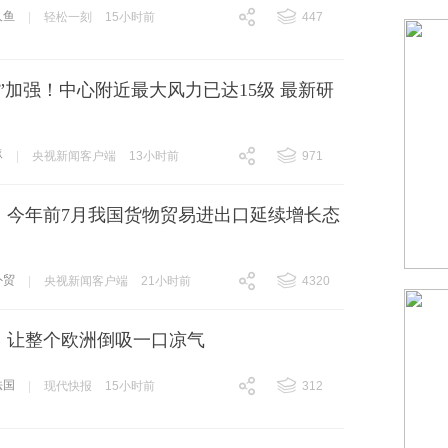
人鱼
|
轻松一刻
15小时前
447
跟贴
447
”加强！中心附近最大风力已达15级 最新研
豚
|
央视新闻客户端
13小时前
971
跟贴
971
元！今年前7月我国货物贸易进出口延续增长态
外贸
|
央视新闻客户端
21小时前
4320
跟贴
4320
，让整个欧洲倒吸一口凉气
法国
|
现代快报
15小时前
312
跟贴
312