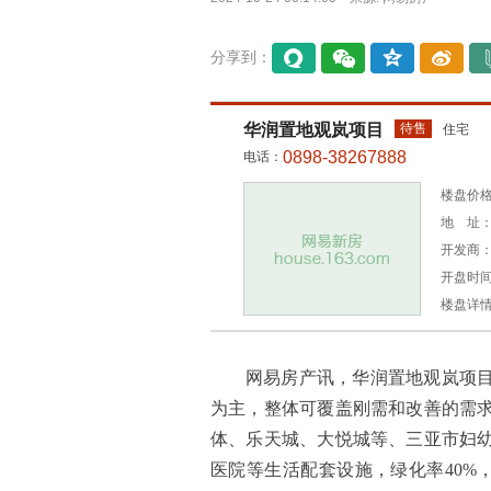
分享到：
易信
微信
QQ空
微博
间
华润置地观岚项目
待售
住宅
0898-38267888
电话：
楼盘价格
地 址
开发商
开盘时间：
楼盘详
网易房产讯，华润置地观岚项目位于
为主，整体可覆盖刚需和改善的需
体、乐天城、⼤悦城等、三亚市妇
医院等生活配套设施，绿化率40%，