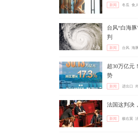
新闻
冬瓜
食
台风“白海豚
判
新闻
台风
海
超30万亿
势
新闻
进出口
法国这判决
新闻
极右翼