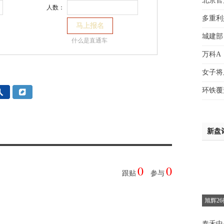
北京官
人数：
蔡女
多重利
魏女
城建部
赵先
什么是直通车
吴小
万科A
钱先
女子将
姚先
黄先
环铁覆
于女
黄先
新盘
0
0
跟贴
参与
旭辉2
泰禾中