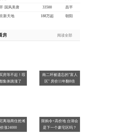
开·国风美唐
33500
昌平
京新天地
188万起
朝阳
看房
阅读全部
买房等不起！瑕
南二环被遗忘的"富人
都集体跳涨了
区" 房价11年翻8倍
宅离场商住抢滩
限购令+高价地 台湖会
价涨24000
是下一个豪宅区吗？