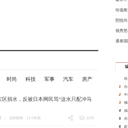
玲珑阁
熙悦尚
领秀慧
通泰国
时尚
科技
军事
汽车
房产
楼
1
合
2
中
灾区捐水，反被日本网民骂“这水只配冲马
3
臻
4
福
国
|
澎湃新闻
11小时前
1155
5
亦
跟贴
1155
6
蔚