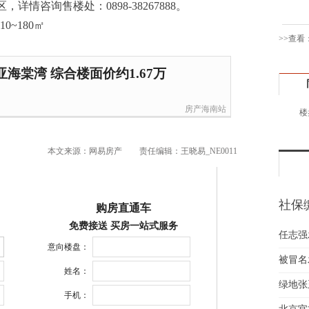
，详情咨询售楼处：0898-38267888。
钱先
姚先
>>查看
黄先
于女
海棠湾 综合楼面价约1.67万
黄先
胡先
房产海南站
楼
邓先
蒋女
本文来源：网易房产
责任编辑：王晓易_NE0011
陈先
杨先
章先
社保
周先
购房直通车
险一
林女
免费接送 买房一站式服务
任志强
郑先
意向楼盘：
谢女
被冒名
姓名：
魏女
绿地张
吴先
手机：
韩女