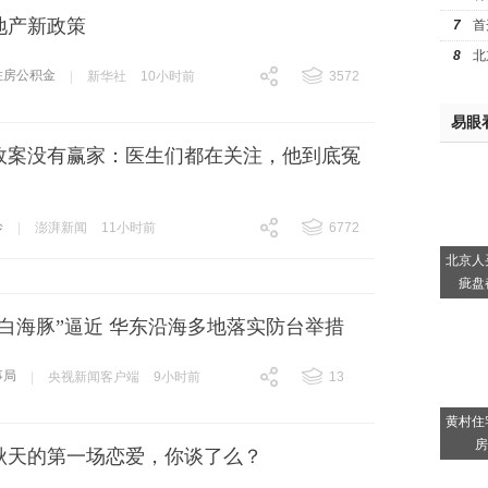
地产新政策
7
首
8
北
住房公积金
|
新华社
10小时前
3572
跟贴
3572
易眼
故案没有赢家：医生们都在关注，他到底冤
诊
|
澎湃新闻
11小时前
6772
跟贴
6772
北京人
疵盘
白海豚”逼近 华东沿海多地落实防台举措
事局
|
央视新闻客户端
9小时前
13
跟贴
13
黄村住
房
秋天的第一场恋爱，你谈了么？