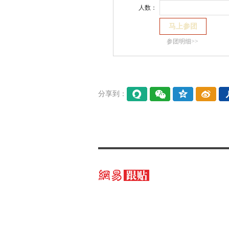
人数：
参团明细>>
分享到：
易信
微信
QQ空
微博
间