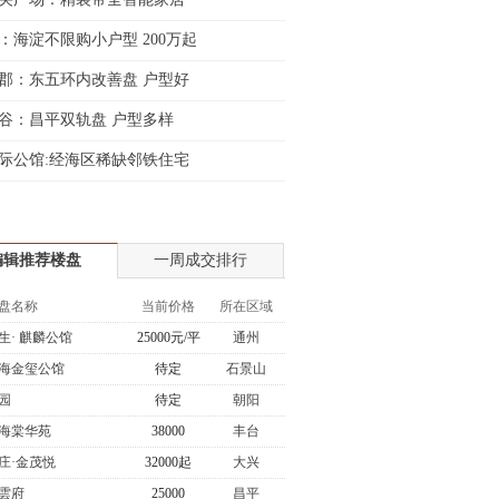
：海淀不限购小户型 200万起
郡：东五环内改善盘 户型好
谷：昌平双轨盘 户型多样
际公馆:经海区稀缺邻铁住宅
编辑推荐楼盘
一周成交排行
盘名称
当前价格
所在区域
生· 麒麟公馆
25000元/平
通州
海金玺公馆
待定
石景山
园
待定
朝阳
海棠华苑
38000
丰台
庄·金茂悦
32000起
大兴
雲府
25000
昌平