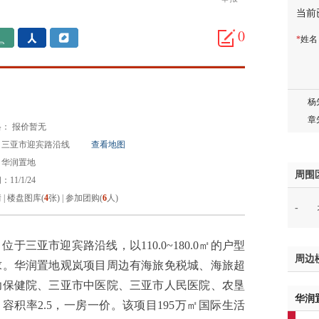
当前
胡先
0
*
姓
邓先
蒋女
陈先
杨先
章先
： 报价暂无
周先
：三亚市迎宾路沿线
查看地图
林女
：华润置地
郑先
周围
11/1/24
谢女
情
|
楼盘图库(
4
张)
|
参加团购(
6
人)
-
魏女
吴先
韩女
三亚市迎宾路沿线，以110.0~180.0㎡的户型
周边
蔡女
求。华润置地观岚项目周边有海旅免税城、海旅超
魏女
幼保健院、三亚市中医院、三亚市⼈⺠医院、农垦
华润
赵先
容积率2.5，一房一价。该项目195万㎡国际生活
吴小