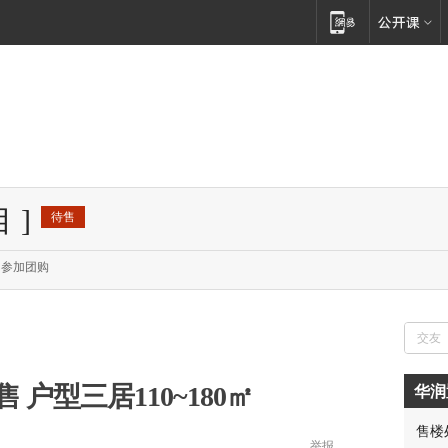
目
]
待售
参加团购
户型三居110~180㎡
华润
售楼
举报