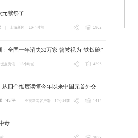
欧元献祭了
债
|
上游新闻
16小时前
1962
跟贴
1962
：全国一年消失32万家 曾被视为“铁饭碗”
饭点资讯
12小时前
4395
跟贴
4395
丨从四个维度读懂今年以来中国元首外交
眼
习近平
|
央视新闻客户端
12小时前
1412
跟贴
1412
中毒
时前
3839