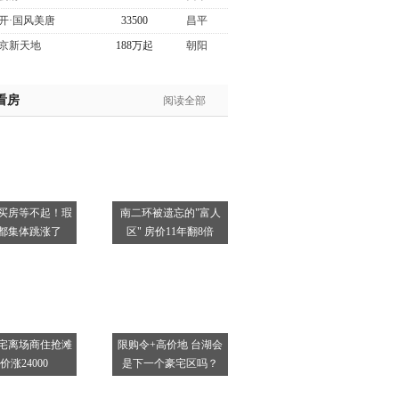
开·国风美唐
33500
昌平
京新天地
188万起
朝阳
看房
阅读全部
买房等不起！瑕
南二环被遗忘的"富人
都集体跳涨了
区" 房价11年翻8倍
宅离场商住抢滩
限购令+高价地 台湖会
价涨24000
是下一个豪宅区吗？