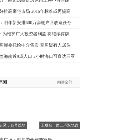
方：经适房限价房原则上将不再新建
士:183****9105
好推高豪宅市场 2016年标准或再提高
生:139****8548
：明年新安排600万套棚户区改造任务
姐:139****6438
生:139****7316
：为维护广大投资者利益 将继续停牌
生:137****6367
房屋委托给中介售卖 空房疑有人居住
生:138****7263
士:182****8478
盖海南近9成人口 2小时海口可直达三亚
生:136****3612
评测
阅读全部
6街区：15号线地
玉珑台：西三环双轨盘
央广场：精装带全智能家居