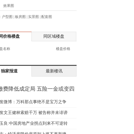
效果图
生:137****6367
生:138****7263
：
户型图
|
板房图
|
实景图
|
配套图
士:182****8478
生:136****3612
生:150****0731
同价格楼盘
同区域楼盘
生:138****8083
盘名称
楼盘价格
士:186****7681
生:159****3332
生:134****5158
独家报道
最新楼讯
生:159****7226
生:138****8967
缴费降低成定局 五险一金或变四
士:136****3668
金
生:136****9618
发微博：万科那点事绝不是宝万之争
士:135****3735
士:138****0324
发文王健林索赔千万 被告称并未诽谤
生:139****9780
玉良:中国房地产业拐点到来不可逆转
士:158****2390
士:138****2322