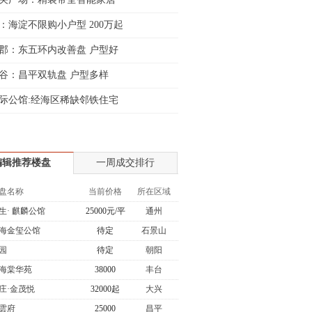
：海淀不限购小户型 200万起
郡：东五环内改善盘 户型好
谷：昌平双轨盘 户型多样
际公馆:经海区稀缺邻铁住宅
编辑推荐楼盘
一周成交排行
盘名称
当前价格
所在区域
生· 麒麟公馆
25000元/平
通州
海金玺公馆
待定
石景山
园
待定
朝阳
海棠华苑
38000
丰台
庄·金茂悦
32000起
大兴
雲府
25000
昌平