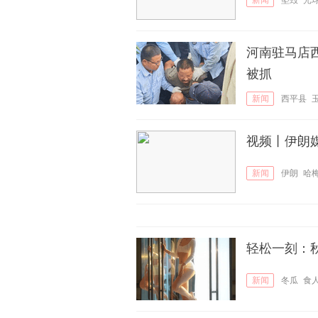
新闻
坠毁
光
河南驻马店西
被抓
新闻
西平县
视频丨伊朗
新闻
伊朗
哈
轻松一刻：
新闻
冬瓜
食