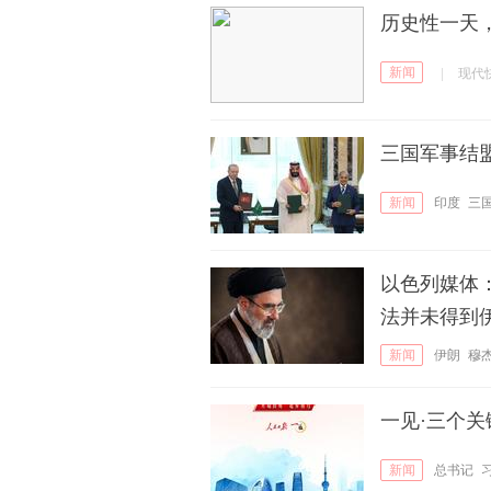
历史性一天
新闻
|
现代
三国军事结
新闻
印度
三
以色列媒体
法并未得到
新闻
伊朗
穆
一见·三个关
新闻
总书记