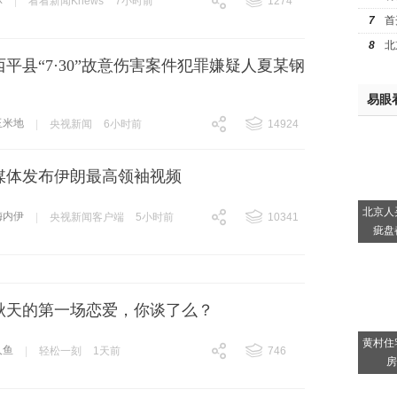
球
|
看看新闻Knews
7小时前
1274
7
首
跟贴
1274
8
北
平县“7·30”故意伤害案件犯罪嫌疑人夏某钢
易眼
玉米地
|
央视新闻
6小时前
14924
跟贴
14924
媒体发布伊朗最高领袖视频
北京人
梅内伊
|
央视新闻客户端
5小时前
10341
疵盘
跟贴
10341
秋天的第一场恋爱，你谈了么？
黄村住
人鱼
|
轻松一刻
1天前
746
房
跟贴
746