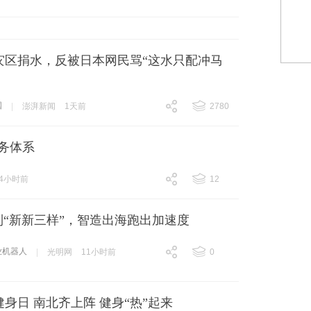
跟贴
341
灾区捐水，反被日本网民骂“这水只配冲马
国
|
澎湃新闻
1天前
2780
跟贴
2780
务体系
4小时前
12
跟贴
12
到“新新三样”，智造出海跑出加速度
业机器人
|
光明网
11小时前
0
跟贴
0
身日 南北齐上阵 健身“热”起来