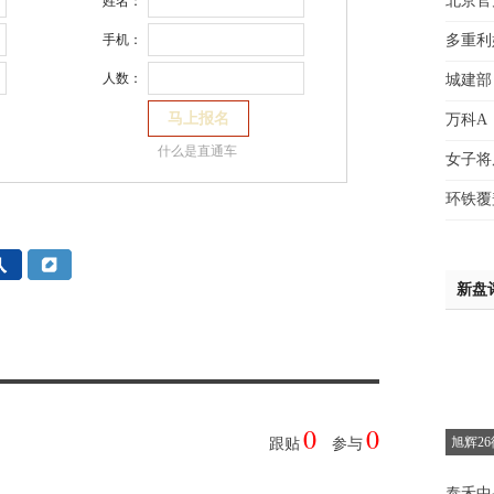
北京官
姓名：
魏女
多重利
手机：
赵先
人数：
城建部
吴小
钱先
万科A
姚先
什么是直通车
女子将
黄先
于女
环铁覆
黄先
新盘
0
0
旭辉2
跟贴
参与
泰禾中