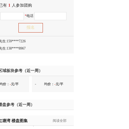
已有
生:150****0731
1
人参加团购
生:138****8083
名
*
电话
士:186****7681
生:159****3332
生:134****5158
生:159****7226
生:138****8967
士:136****3668
生:136****9618
士:135****3735
区域板块参考（近一周）
士:138****0324
-
均价：
-
元/平
均价：
-
元/平
生:139****9780
士:158****2390
士:138****2322
楼盘参考（近一周）
士:183****9105
生:139****8548
红塘湾
姐:139****6438
楼盘图集
阅读全部
生:139****7316