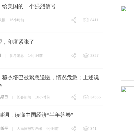
，给美国的一个强烈信号
快报
16小时前
8411
跟贴
8411
盟，印度紧张了
国
|
参考消息
14小时前
2827
跟贴
2827
：穆杰塔巴被紧急送医，情况危急；上述说
伊
杰塔巴
|
长春新闻
10小时前
34565
跟贴
34565
键词，读懂中国经济“半年答卷”
习近平
|
人民日报客户端
4小时前
341