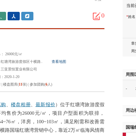
当前
胡先
邓先
0
*
姓
蒋女
陈先
杨先
章先
周先
 26000元/㎡
林女
红塘湾旅游度假区十横路..
查看地图
郑先
：三亚景恒置业有限公司
谢女
周围
2020-1-20
魏女
情
|
楼盘图库(
11
张)
|
参加团购(
6
人)
-
吴先
韩女
蔡女
惠购
、
楼盘相册
、
最新报价
）位于红塘湾旅游度假
周边
魏女
售价为26000元/㎡，项目户型面积为联排，
赵先
54~76㎡，洋房，100~103㎡，满足刚需和改善需
国瑞
吴小
横路国瑞红塘湾营销中心，靠近2万㎡临海风情商
钱先