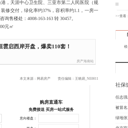
渔港，天涯中心卫生院、三亚市第二人民医院（规
姚先
修交付，绿化率约37%，容积率约1.1，一房一
黄先
>>查看
：4008-163-163 转 30457。
于女
黄先
胡先
邓先
雲启西岸开盘，爆卖110套！
楼
蒋女
陈先
房产海南站
杨先
章先
周先
本文来源：网易房产
责任编辑：王晓易_NE0011
社保
林女
险一
郑先
任志强
谢女
购房直通车
魏女
被冒名
免费接送 买房一站式服务
吴先
绿地张
意向楼盘：
韩女
蔡女