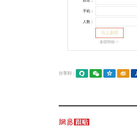
姓名：
手机：
人数：
参团明细>>
分享到：
易信
微信
QQ空
微博
间