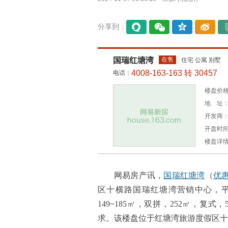
分享到：
易信
微信
QQ空
微博
间
国瑞红塘湾
在售
住宅 公寓 别墅
4008-163-163 转 30457
电话：
楼盘价格：
地 址：
开发商
开盘时间：
楼盘详
网易房产讯，
国瑞红塘湾
（
优
区十横路国瑞红塘湾营销中心，平均
149~185㎡，双拼，252㎡，复式，
求。该楼盘位于红塘湾旅游度假区十