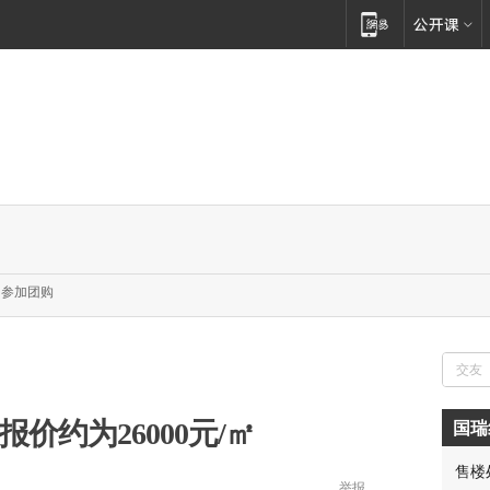
参加团购
价约为26000元/㎡
国瑞
售楼
举报